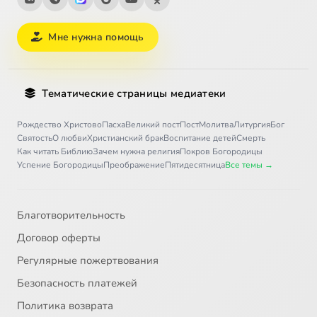
Мне нужна помощь
Тематические страницы медиатеки
Рождество Христово
Пасха
Великий пост
Пост
Молитва
Литургия
Бог
Святость
О любви
Христианский брак
Воспитание детей
Смерть
Как читать Библию
Зачем нужна религия
Покров Богородицы
Успение Богородицы
Преображение
Пятидесятница
Все темы →
Благотворительность
Договор оферты
Регулярные пожертвования
Безопасность платежей
Политика возврата