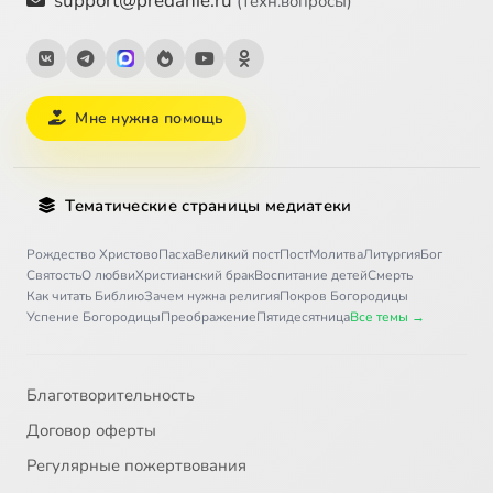
support@predanie.ru
(техн.вопросы)
Мне нужна помощь
Тематические страницы медиатеки
Рождество Христово
Пасха
Великий пост
Пост
Молитва
Литургия
Бог
Святость
О любви
Христианский брак
Воспитание детей
Смерть
Как читать Библию
Зачем нужна религия
Покров Богородицы
Успение Богородицы
Преображение
Пятидесятница
Все темы →
Благотворительность
Договор оферты
Регулярные пожертвования