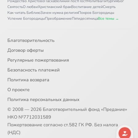
Рождество Христово
Пасха
Великий пост
Пост
Молитва
Литургия
Бог
Святость
О любви
Христианский брак
Воспитание детей
Смерть
Как читать Библию
Зачем нужна религия
Покров Богородицы
Успение Богородицы
Преображение
Пятидесятница
Все темы →
Благотворительность
Договор оферты
Регулярные пожертвования
Безопасность платежей
Политика возврата
О проекте
Политика персональных данных
© 2008 — 2026 Благотворительный фонд «Предание»
НКО №7712031589
Пожертвование согласно ст.582 ГК РФ. Без налога
(НДС)