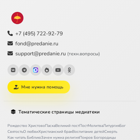
+7 (495) 722-92-79
fond@predanie.ru
support@predanie.ru
(техн.вопросы)
Мне нужна помощь
Тематические страницы медиатеки
Рождество Христово
Пасха
Великий пост
Пост
Молитва
Литургия
Бог
Святость
О любви
Христианский брак
Воспитание детей
Смерть
Как читать Библию
Зачем нужна религия
Покров Богородицы