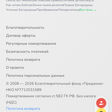
Святость
О любви
Христианский брак
Воспитание детей
Смерть
Как читать Библию
Зачем нужна религия
Покров Богородицы
Успение Богородицы
Преображение
Пятидесятница
Все темы →
Благотворительность
Договор оферты
Регулярные пожертвования
Безопасность платежей
Политика возврата
О проекте
Политика персональных данных
© 2008 — 2026 Благотворительный фонд «Предание»
НКО №7712031589
Пожертвование согласно ст.582 ГК РФ. Без налога
(НДС)
Политика возврата