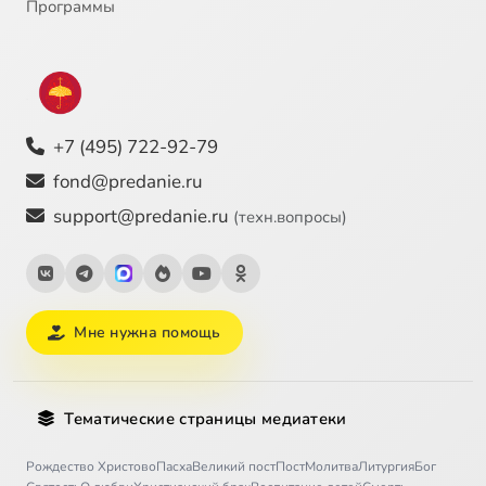
Программы
+7 (495) 722-92-79
fond@predanie.ru
support@predanie.ru
(техн.вопросы)
Мне нужна помощь
Тематические страницы медиатеки
Рождество Христово
Пасха
Великий пост
Пост
Молитва
Литургия
Бог