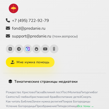
+7 (495) 722-92-79
fond@predanie.ru
support@predanie.ru
(техн.вопросы)
Мне нужна помощь
Тематические страницы медиатеки
Рождество Христово
Пасха
Великий пост
Пост
Молитва
Литургия
Бог
Святость
О любви
Христианский брак
Воспитание детей
Смерть
Как читать Библию
Зачем нужна религия
Покров Богородицы
Успение Богородицы
Преображение
Пятидесятница
Все темы →