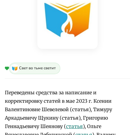
Свет во тьме светит
Переведены средства за написание и
корректировку статей в мае 2023 г. Ксении
Валентиновне Шевелевой (статья), Тимуру
Аркадьевичу Щукину (статья), Григорию
Геннадьевичу Шеянову (
статья
), Ольге
Вячеславовне Лебединской (
статья
), Вадиму