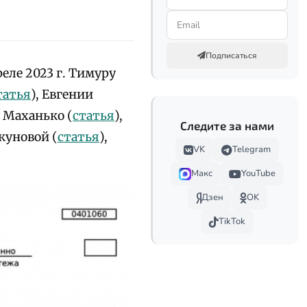
Подписаться
еле 2023 г. Тимуру
татья
), Евгении
 Маханько (
статья
),
Следите за нами
куновой (
статья
),
VK
Telegram
Макс
YouTube
Дзен
OK
TikTok