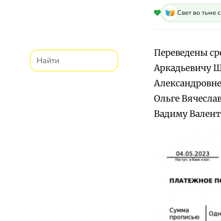
Свет во тьме 
Переведены сре
Аркадьевичу Щ
Александровне
Ольге Вячесла
Вадиму Валент