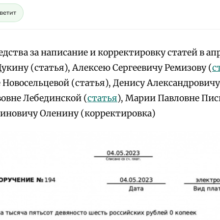
светит
дства за написание и корректировку статей в апр
укину (статья), Алексею Сергеевичу Ремизову (
с
 Новосельцевой (статья), Денису Александровичу
вовне Лебединской (
статья
), Марии Павловне Пис
иновичу Оленину (корректировка)