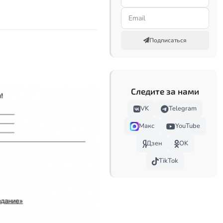
Подписаться
Следите за нами
VK
Telegram
Макс
YouTube
Дзен
OK
TikTok