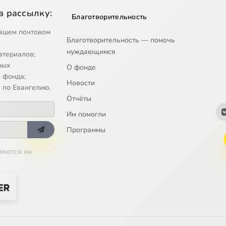
а рассылку:
Благотворительность
ашем почтовом
Благотворительность — помочь
нуждающимся
атериалов;
ных
О фонде
 фонда;
Новости
 по Евангелию.
Отчёты
Им помогли
Программы
ляются на