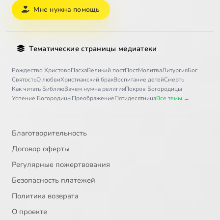
Мне нужна помощь
Тематические страницы медиатеки
Рождество Христово
Пасха
Великий пост
Пост
Молитва
Литургия
Бог
Святость
О любви
Христианский брак
Воспитание детей
Смерть
Как читать Библию
Зачем нужна религия
Покров Богородицы
Успение Богородицы
Преображение
Пятидесятница
Все темы →
Благотворительность
Договор оферты
Регулярные пожертвования
Безопасность платежей
Политика возврата
О проекте