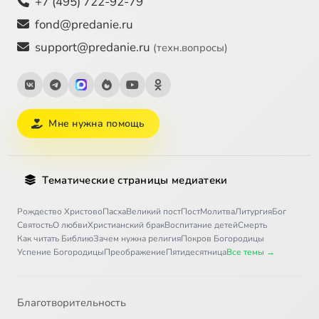
+7 (495) 722-92-79
fond@predanie.ru
support@predanie.ru
(техн.вопросы)
Мне нужна помощь
Тематические страницы медиатеки
Рождество Христово
Пасха
Великий пост
Пост
Молитва
Литургия
Бог
Святость
О любви
Христианский брак
Воспитание детей
Смерть
Как читать Библию
Зачем нужна религия
Покров Богородицы
Успение Богородицы
Преображение
Пятидесятница
Все темы →
Благотворительность