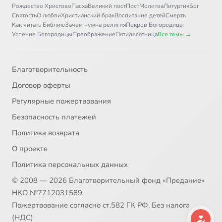
Рождество Христово
Пасха
Великий пост
Пост
Молитва
Литургия
Бог
Святость
О любви
Христианский брак
Воспитание детей
Смерть
Как читать Библию
Зачем нужна религия
Покров Богородицы
Успение Богородицы
Преображение
Пятидесятница
Все темы →
Благотворительность
Договор оферты
Регулярные пожертвования
Безопасность платежей
Политика возврата
О проекте
Политика персональных данных
© 2008 — 2026 Благотворительный фонд «Предание»
НКО №7712031589
Пожертвование согласно ст.582 ГК РФ. Без налога
(НДС)