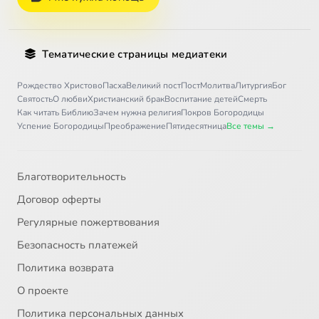
Тематические страницы медиатеки
Рождество Христово
Пасха
Великий пост
Пост
Молитва
Литургия
Бог
Святость
О любви
Христианский брак
Воспитание детей
Смерть
Как читать Библию
Зачем нужна религия
Покров Богородицы
Успение Богородицы
Преображение
Пятидесятница
Все темы →
Благотворительность
Договор оферты
Регулярные пожертвования
Безопасность платежей
Политика возврата
О проекте
Политика персональных данных