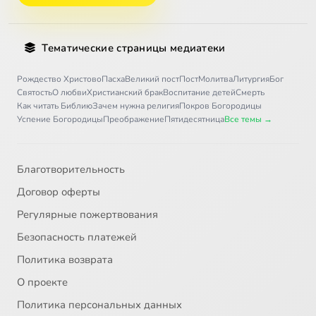
Тематические страницы медиатеки
Рождество Христово
Пасха
Великий пост
Пост
Молитва
Литургия
Бог
Святость
О любви
Христианский брак
Воспитание детей
Смерть
Как читать Библию
Зачем нужна религия
Покров Богородицы
Успение Богородицы
Преображение
Пятидесятница
Все темы →
Благотворительность
Договор оферты
Регулярные пожертвования
Безопасность платежей
Политика возврата
О проекте
Политика персональных данных