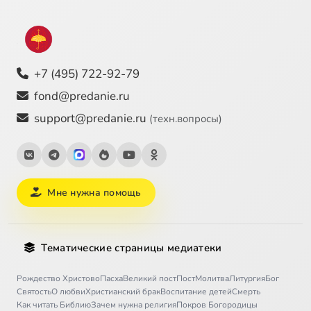
+7 (495) 722-92-79
fond@predanie.ru
support@predanie.ru
(техн.вопросы)
Мне нужна помощь
Тематические страницы медиатеки
Рождество Христово
Пасха
Великий пост
Пост
Молитва
Литургия
Бог
Святость
О любви
Христианский брак
Воспитание детей
Смерть
Как читать Библию
Зачем нужна религия
Покров Богородицы