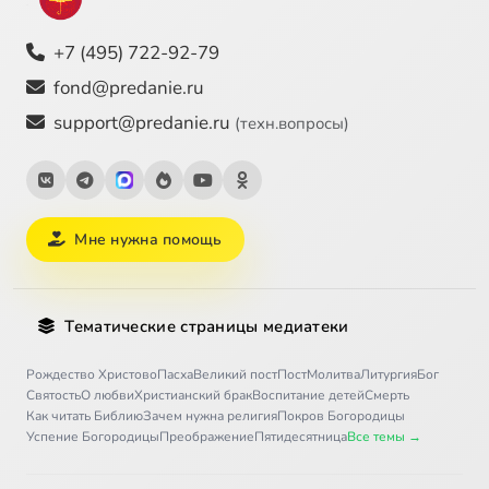
+7 (495) 722-92-79
fond@predanie.ru
support@predanie.ru
(техн.вопросы)
Мне нужна помощь
Тематические страницы медиатеки
Рождество Христово
Пасха
Великий пост
Пост
Молитва
Литургия
Бог
Святость
О любви
Христианский брак
Воспитание детей
Смерть
Как читать Библию
Зачем нужна религия
Покров Богородицы
Успение Богородицы
Преображение
Пятидесятница
Все темы →