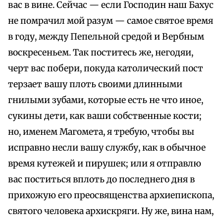
вас в вине. Сейчас — если Господин наш Бахус
не помрачил мой разум — самое святое время
в году, между Пепельной средой и Вербным
воскресеньем. Так поститесь же, негодяи,
черт вас побери, покуда католический пост
терзает вашу плоть своими длинными
гнилыми зубами, которые есть не что иное,
сукины дети, как ваши собственные кости;
но, именем Магомета, я требую, чтобы вы
исправно несли вашу службу, как в обычное
время кутежей и пирушек; или я отправлю
вас поститься вплоть до последнего дня в
прихожую его преосвященства архиепископа,
святого человека архискряги. Ну же, вина нам,