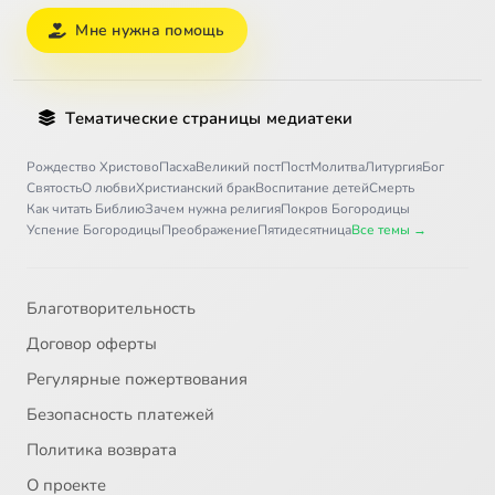
Мне нужна помощь
Тематические страницы медиатеки
Рождество Христово
Пасха
Великий пост
Пост
Молитва
Литургия
Бог
Святость
О любви
Христианский брак
Воспитание детей
Смерть
Как читать Библию
Зачем нужна религия
Покров Богородицы
Успение Богородицы
Преображение
Пятидесятница
Все темы →
Благотворительность
Договор оферты
Регулярные пожертвования
Безопасность платежей
Политика возврата
О проекте