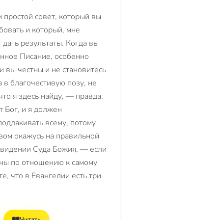
м простой совет, который вы
бовать и который, мне
 дать результаты. Когда вы
нное Писание, особенно
и вы честны и не становитесь
а в благочестивую позу, не
 что я здесь найду, — правда,
т Бог, и я должен
поддакивать всему, потому
азом окажусь на правильной
двидении Суда Божия, — если
тны по отношению к самому
те, что в Евангелии есть три
Читать