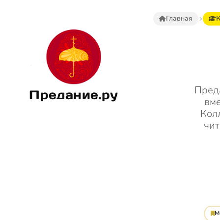
Главная
Пред
Предание.ру
вме
Кол
чит
М