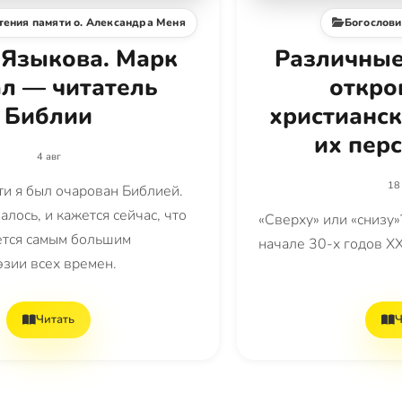
тения памяти о. Александра Меня
Богослови
 Языкова. Марк
Различные
л — читатель
откро
Библии
христианск
их пер
4 авг
18
ти я был очарован Библией.
алось, и кажется сейчас, что
«Сверху» или «снизу»
яется самым большим
начале 30-х годов ХХ
эзии всех времен.
Читать
Ч