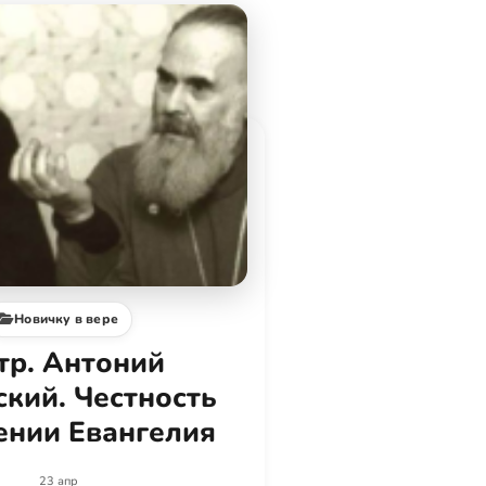
Новичку в вере
тр. Антоний
кий. Честность
ении Евангелия
23 апр