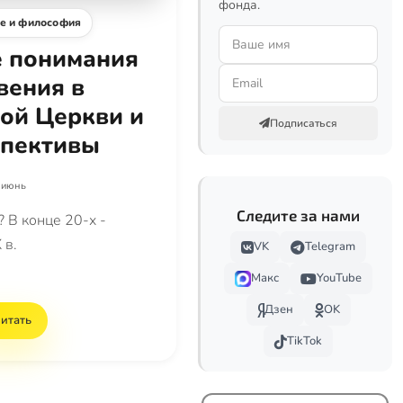
фонда.
е и философия
 понимания
вения в
ой Церкви и
Подписаться
спективы
 июнь
Следите за нами
? В конце 20-х -
 в.
VK
Telegram
Макс
YouTube
Дзен
OK
итать
TikTok