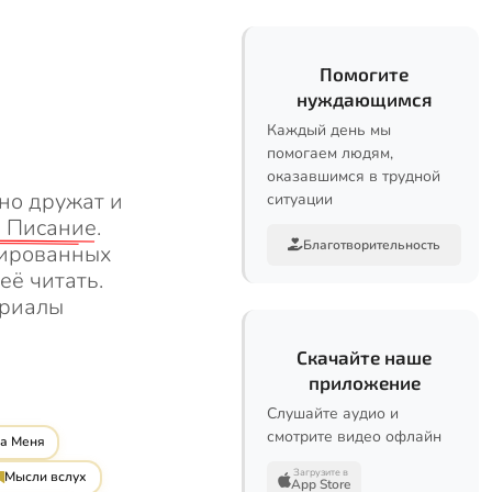
Помогите
нуждающимся
Каждый день мы
помогаем людям,
оказавшимся в трудной
но дружат и
ситуации
 Писание
.
Благотворительность
цированных
ё читать.
ериалы
Скачайте наше
приложение
Слушайте аудио и
смотрите видео офлайн
ра Меня
Загрузите в
Мысли вслух
App Store