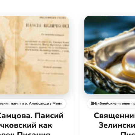
тения памяти о. Александра Меня
Библейские чтения п
Самцова. Паисий
Священни
чковский как
Зелински
овек Писания
Пис