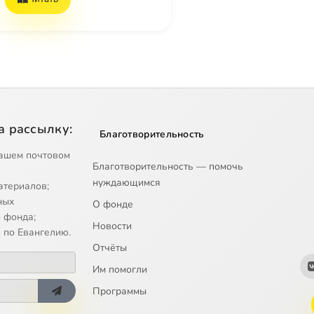
а рассылку:
Благотворительность
ашем почтовом
Благотворительность — помочь
нуждающимся
атериалов;
ных
О фонде
 фонда;
Новости
 по Евангелию.
Отчёты
Им помогли
Программы