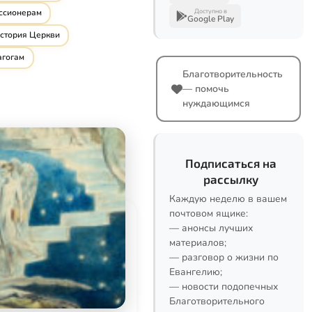
Доступно в
иссионерам
Google Play
стория Церкви
агогам
Благотворительность
— помочь
нуждающимся
Подписаться на
рассылку
Каждую неделю в вашем
почтовом ящике:
— анонсы лучших
материалов;
— разговор о жизни по
Евангелию;
— новости подопечных
Благотворительного