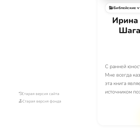
Библейские ч
Ирина
Шага
С ранней юнос
Мне всегда каз
эта книга явл
источником по
Старая версия сайта
Старая версия фонда