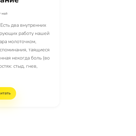
 май
 Есть два внутренних
ирующих работу нашей
дара молоточком,
споминания, таящиеся
нная некогда боль (во
стях: стыд, гнев,
итать