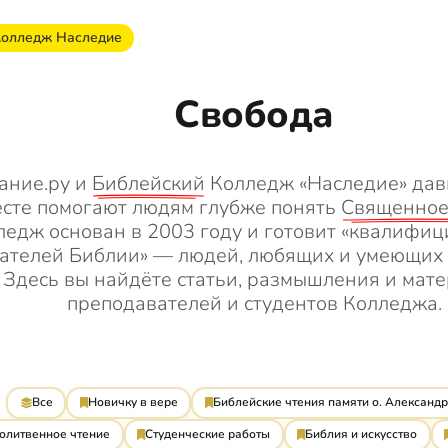
Колледж Наследие
Свобода
ание.ру и
Библейский
Колледж «Наследие» дав
сте помогают людям глубже понять
Священное
ледж основан в 2003 году и готовит «квалифи
ателей Библии» — людей, любящих и умеющих е
Здесь вы найдёте статьи, размышления и мат
преподавателей и студентов Колледжа.
Все
Новичку в вере
Библейские чтения памяти о. Александ
олитвенное чтение
Студенческие работы
Библия и искусство