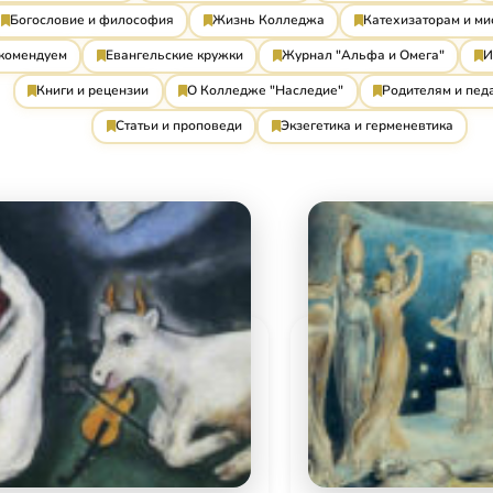
Богословие и философия
Жизнь Колледжа
Катехизаторам и м
комендуем
Евангельские кружки
Журнал "Альфа и Омега"
И
Книги и рецензии
О Колледже "Наследие"
Родителям и пед
Статьи и проповеди
Экзегетика и герменевтика