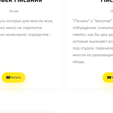
26 май
19
суть которых для многих ясна,
"Печаль" и "веселие"
её никто не торопится.
побуждения, стимул
 из нежелания: определив -
памяти, как бы два у
которые высекают во
под спудом: перенесе
многих ее разновидно
обида..
Читать
Ч