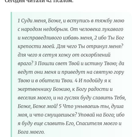
Сегодня читали 42 Псалом.
1 Суди меня, Боже, и вступись в тяжбу мою
с народом недобрым. От человека лукавого
и несправедливого избавь меня, 2 ибо Ты Бог
крепости моей. Для чего Ты отринул меня?
для чего я сетуя хожу от оскорблений
врага? 3 Пошли свет Твой и истину Твою; да
ведут они меня и приведут на святую гору
Твою и в обители Твои. 4 И подойду я к
жертвеннику Божию, к Богу радости и
веселия моего, и на гуслях буду славить Тебя,
Боже, Боже мой! 5 Что унываешь ты, душа
моя, и что смущаешься? Уповай на Бога; ибо
я буду еще славить Его, Спасителя моего и
Бога моего.