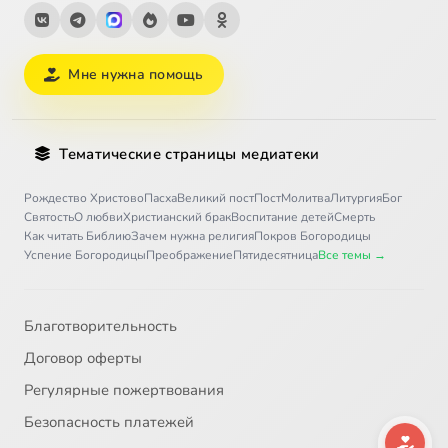
Мне нужна помощь
Тематические страницы медиатеки
Рождество Христово
Пасха
Великий пост
Пост
Молитва
Литургия
Бог
Святость
О любви
Христианский брак
Воспитание детей
Смерть
Как читать Библию
Зачем нужна религия
Покров Богородицы
Успение Богородицы
Преображение
Пятидесятница
Все темы →
Благотворительность
Договор оферты
Регулярные пожертвования
Безопасность платежей