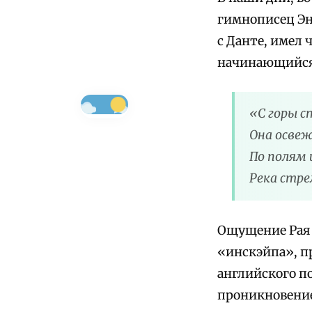
гимнописец Эн
с Данте, имел 
начинающийся
«С горы с
Она освеж
По полям 
Река стре
Ощущение Рая 
«инскэйпа», п
английского п
проникновение