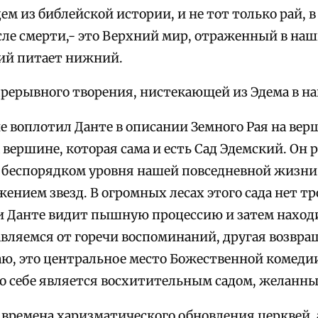
м из библейской истории, и не тот только рай, 
ле смерти,- это Верхний мир, отраженный в наши
ний питает нижний.
рерывного творения, нистекающей из Эдема в наш
е воплотил Данте в описании Земного Рая на вер
 вершине, которая сама и есть Сад Эдемский. Он 
 беспорядком уровня нашей повседневной жизни. 
жением звезд. В огромных лесах этого сада нет тро
 и Данте видит пышную процессию и затем находи
авляемся от горечи воспоминаний, другая возвра
аю, это центральное место Божественной комедии
по себе является восхитительным садом, желанн
о времена харизматического обновления церквей