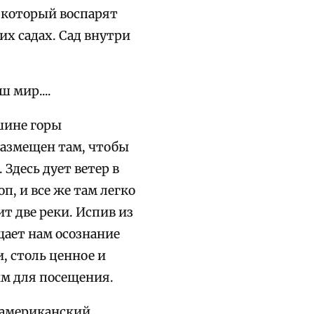
в который воспарят
х садах. Сад внутри
 мир....
шине горы
размещен там, чтобы
Здесь дует ветер в
п, и все же там легко
т две реки. Испив из
щает нам осознание
, столь ценное и
ым для посещения.
, американский