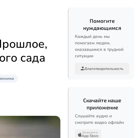
Помогите
нуждающимся
Каждый день мы
Прошлое,
помогаем людям,
оказавшимся в трудной
ого сада
ситуации
Благотворительность
менники
Скачайте наше
приложение
Слушайте аудио и
смотрите видео офлайн
Загрузите в
App Store