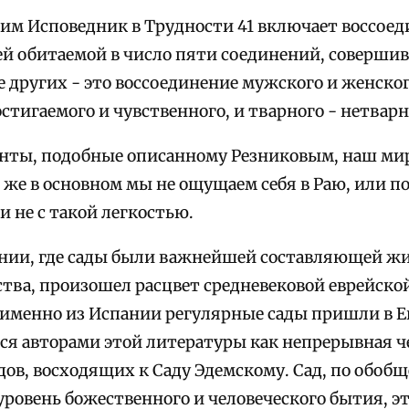
сим Исповедник в
Трудности
41 включает воссоед
лей обитаемой в число пяти соединений, соверши
 других - это воссоединение мужского и женског
стигаемого и чувственного, и тварного - нетварн
енты, подобные описанному Резниковым, наш ми
 же в основном мы не ощущаем себя в Раю, или по
и не с такой легкостью.
нии, где сады были важнейшей составляющей жиз
тва, произошел расцвет средневековой еврейско
 именно из Испании регулярные сады пришли в Е
ся авторами этой литературы как непрерывная ч
дов, восходящих к Саду Эдемскому. Сад, по обоб
ровень божественного и человеческого бытия, эт