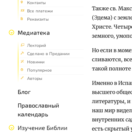
Контакты
Также св. Мак
Все платежи
(Эдема) с зем
Реквизиты
Христе. Четыре
Медиатека
земного, умопо
Лекторий
Но если в мом
Сделано в Предании
сливаются, все
Новинки
такой полноте 
Популярное
Авторы
Именно в Испа
Блог
высшего общес
литературы, и
Православный
наш мир видел
календарь
внутренних са
Изучение Библии
есть скрытый у