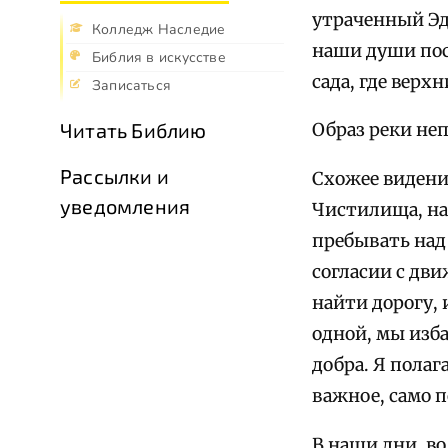
утраченный Эде
Колледж Наследие
наши души пос
Библия в искусстве
сада, где верх
Записаться
Читать Библию
Образ реки неп
Рассылки и
Схожее видени
уведомления
Чистилища, на
пребывать над
согласии с дви
найти дорогу,
одной, мы изб
добра. Я полаг
важное, само 
В наши дни, в