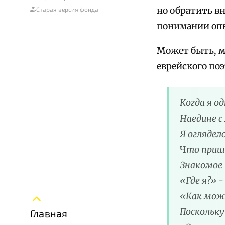
но обратить в
Старая версия фонда
понимании оп
Может быть, м
еврейского поэ
Когда я о
Наедине 
Я огляделс
Ч
то приш
З
накомое 
«Где я?» -
«Как може
Поскольку
Главная