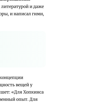
 литературой и даже
оры, и написал гимн,
 концепции
щность вещей у
ишет: «Для Хопкинса
венный опыт. Для