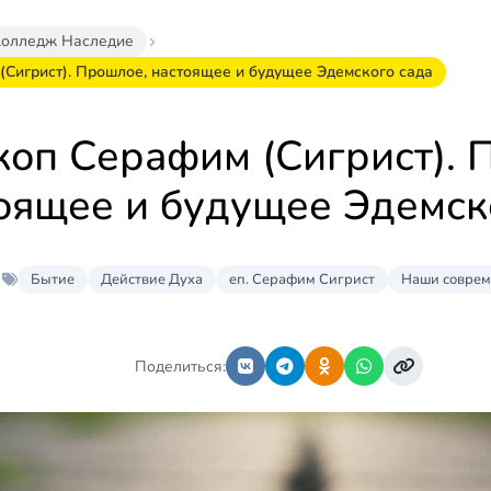
Колледж Наследие
(Сигрист). Прошлое, настоящее и будущее Эдемского сада
коп Серафим (Сигрист). 
оящее и будущее Эдемск
Бытие
Действие Духа
еп. Серафим Сигрист
Наши совре
Поделиться: