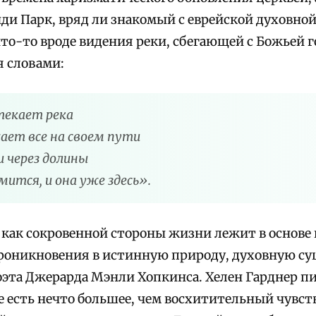
ди Парк, вряд ли знакомый с еврейской духовной
что-то вроде видения реки, сбегающей с Божьей г
 словами:
текает река
ает все на своем пути
и через долины
мится, и она уже здесь».
как сокровенной стороны жизни лежит в основе
роникновения в истинную природу, духовную су
оэта Джерарда Мэнли Хопкинса. Хелен Гарднер п
 есть нечто большее, чем восхитительный чувст