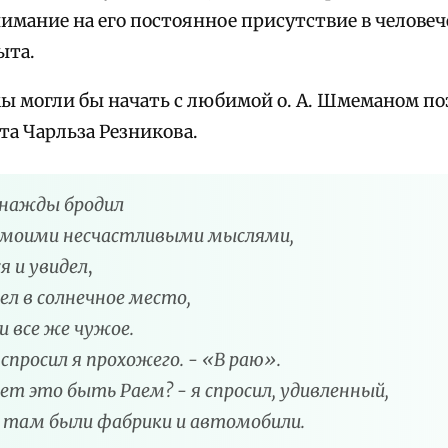
нимание на его постоянное
присутстви
е в челове
ыта.
ы могли бы начать с любимой о. А. Шмеманом п
та Чарльза Резникова.
днажды бродил
с моими несчастливыми мыслями,
я и увидел
,
ел в солнечное место,
и все же чужое.
 спросил я прохожего. - «В раю».
т это быть Раем? - я спросил, удивленный,
 там были фабрики и автомобили.