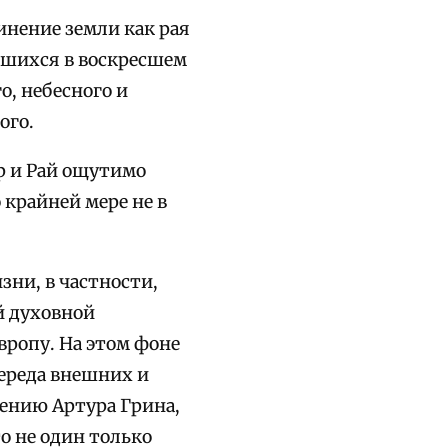
инение земли как рая
вшихся в воскресшем
о, небесного и
ого.
р и Рай ощутимо
 крайней мере не в
ни, в частности,
й духовной
вропу. На этом фоне
ереда внешних и
щению Артура Грина,
о не один только