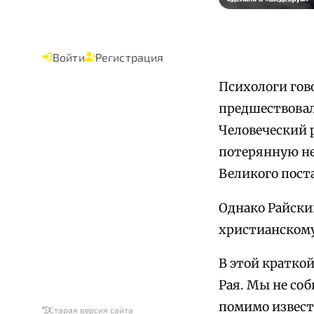
Войти
Регистрация
Психологи гов
предшествовал
Человеческий 
потерянную не
Великого поста
Однако Райский
христианскому
В этой кратко
Рая. Мы не соб
помимо извест
Старая версия сайта