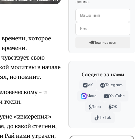
фонда.
 времени, которое
Подписаться
 времени.
 чувствует свою
кой молитвы в начале
Следите за нами
ял, но помнит.
VK
Telegram
еловеческому - и
Макс
YouTube
и тоски.
Дзен
OK
ругие «измерения»
TikTok
м, до какой степени,
и Рай нами
утрачен,