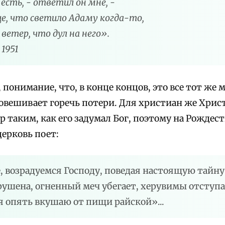
 есть, - ответил он мне, -
е, что светило Адаму когда-то,
ветер, что дул на него».
1951
, понимание, что, в конце концов, это все тот же 
овешивает горечь потери. Для христиан же Христ
 таким, как его задумал Бог, поэтому на Рождес
церковь поет:
, возрадуемся Господу, поведая настоящую тайн
рушена, огненный меч убегает, херувимы отступа
я опять вкушаю от пищи райской»...