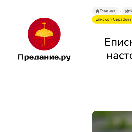
Главная
Епископ Серафим 
Епис
наст
Предание.ру