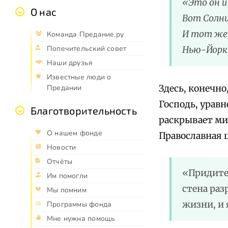
«Это он и
О нас
Вот Солнц
И тот же 
Команда Предание.ру
Попечительский совет
Нью-Йорк 
Наши друзья
Известные люди о
Здесь, конечно
Предании
Господь, уравн
Благотворительность
раскрывает мир
О нашем фонде
Православная 
Новости
Отчёты
«Придите
Им помогли
стена раз
Мы помним
жизни, и 
Программы фонда
Мне нужна помощь