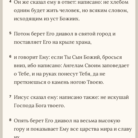
Он же сказал ему в ответ: написано: не хлебом
4
одним будет жить человек, но всяким словом,
исходящим из уст Божиих.
Потом берет Его диавол в святой город и
5
поставляет Его на крыле храма,
и говорит Ему: если Ты Сын Божий, бросься
6
вниз, ибо написано: Ангелам Своим заповедает
о Тебе, и на руках понесут Тебя, да не
преткнешься о камень ногою Твоею.
Иисус сказал ему: написано также: не искушай
7
Господа Бога твоего.
Опять берет Его диавол на весьма высокую
8
гору и показывает Ему все царства мира и славу
их,