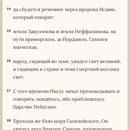
да сбудется реченное через пророка Исаию,
14
который говорит:
земля Завулонова и земля Неффалимова, на
15
пути приморском, за Иорданом, Галилея
языческая,
народ, сидящий во тьме, увидел свет великий,
16
и сидящим в стране и тени смертной воссиял
свет.
С того времени Иисус начал проповедывать и
17
говорить: покайтесь, ибо приблизилось
Царство Небесное.
Проходя же близ моря Галилейского, Он
18
увидел двух братьев: Симона, называемого