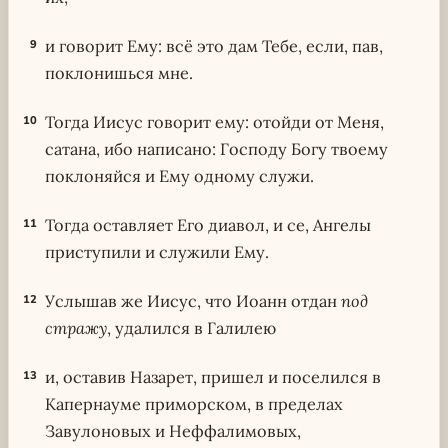
и говорит Ему: всё это дам Тебе, если, пав,
9
поклонишься мне.
Тогда Иисус говорит ему: отойди от Меня,
10
сатана, ибо написано: Господу Богу твоему
поклоняйся и Ему одному служи.
Тогда оставляет Его диавол, и се, Ангелы
11
приступили и служили Ему.
Услышав же Иисус, что Иоанн отдан
под
12
стражу
, удалился в Галилею
и, оставив Назарет, пришел и поселился в
13
Капернауме приморском, в пределах
Завулоновых и Неффалимовых,