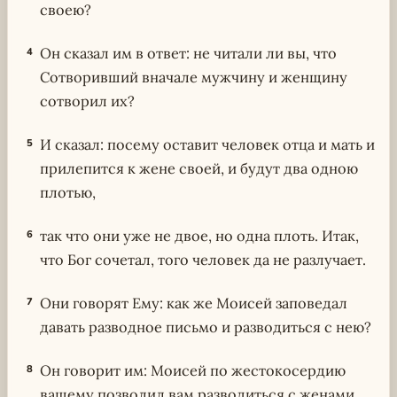
своею?
Он сказал им в ответ: не читали ли вы, что
4
Сотворивший вначале мужчину и женщину
сотворил их?
И сказал: посему оставит человек отца и мать и
5
прилепится к жене своей, и будут два одною
плотью,
так что они уже не двое, но одна плоть. Итак,
6
что Бог сочетал, того человек да не разлучает.
Они говорят Ему: как же Моисей заповедал
7
давать разводное письмо и разводиться с нею?
Он говорит им: Моисей по жестокосердию
8
вашему позволил вам разводиться с женами