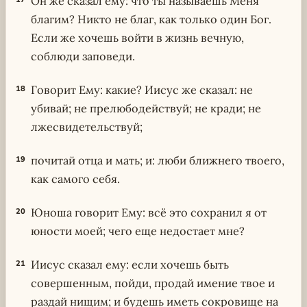
Он же сказал ему: что ты называешь Меня
благим? Никто не благ, как только один Бог.
Если же хочешь войти в жизнь вечную,
соблюди заповеди.
Говорит Ему: какие? Иисус же сказал: не
18
убивай; не прелюбодействуй; не кради; не
лжесвидетельствуй;
почитай отца и мать; и: люби ближнего твоего,
19
как самого себя.
Юноша говорит Ему: всё это сохранил я от
20
юности моей; чего еще недостает мне?
Иисус сказал ему: если хочешь быть
21
совершенным, пойди, продай имение твое и
раздай нищим; и будешь иметь сокровище на