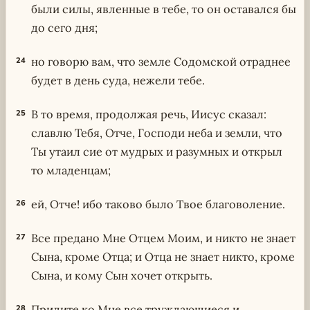
были силы, явленные в тебе, то он оставался бы
до сего дня;
но говорю вам, что земле Содомской отраднее
24
будет в день суда, нежели тебе.
В то время, продолжая речь, Иисус сказал:
25
славлю Тебя, Отче, Господи неба и земли, что
Ты утаил сие от мудрых и разумных и открыл
то младенцам;
ей, Отче! ибо таково было Твое благоволение.
26
Все предано Мне Отцем Моим, и никто не знает
27
Сына, кроме Отца; и Отца не знает никто, кроме
Сына, и кому Сын хочет открыть.
Придите ко Мне все труждающиеся и
28