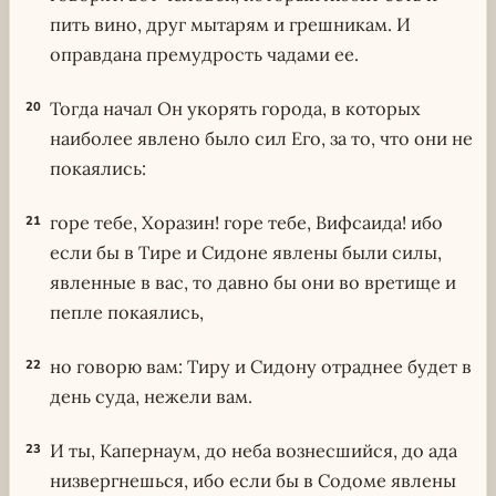
пить вино, друг мытарям и грешникам. И
оправдана премудрость чадами ее.
Тогда начал Он укорять города, в которых
20
наиболее явлено было сил Его, за то, что они не
покаялись:
горе тебе, Хоразин! горе тебе, Вифсаида! ибо
21
если бы в Тире и Сидоне явлены были силы,
явленные в вас, то давно бы они во вретище и
пепле покаялись,
но говорю вам: Тиру и Сидону отраднее будет в
22
день суда, нежели вам.
И ты, Капернаум, до неба вознесшийся, до ада
23
низвергнешься, ибо если бы в Содоме явлены