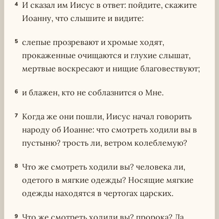
И сказал им Иисус в ответ: пойдите, скажите
4
Иоанну, что слышите и видите:
слепые прозревают и хромые ходят,
5
прокаженные очищаются и глухие слышат,
мертвые воскресают и нищие благовествуют;
и блажен, кто не соблазнится о Мне.
6
Когда же они пошли, Иисус начал говорить
7
народу об Иоанне: что смотреть ходили вы в
пустыню? трость ли, ветром колеблемую?
Что же смотреть ходили вы? человека ли,
8
одетого в мягкие одежды? Носящие мягкие
одежды находятся в чертогах царских.
Что же смотреть ходили вы? пророка? Да,
9