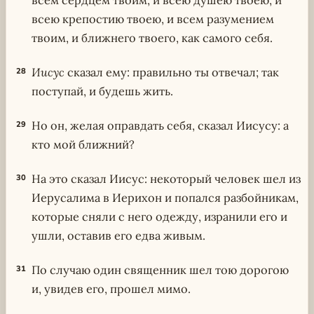
всем сердцем твоим, и всею душею твоею, и
всею крепостию твоею, и всем разумением
твоим, и ближнего твоего, как самого себя.
Иисус
сказал ему: правильно ты отвечал; так
28
поступай, и будешь жить.
Но он, желая оправдать себя, сказал Иисусу: а
29
кто мой ближний?
На это сказал Иисус: некоторый человек шел из
30
Иерусалима в Иерихон и попался разбойникам,
которые сняли с него одежду, изранили его и
ушли, оставив его едва живым.
По случаю один священник шел тою дорогою
31
и, увидев его, прошел мимо.