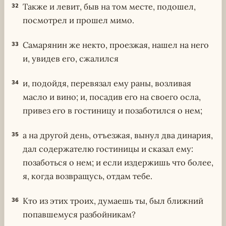
Также и левит, быв на том месте, подошел,
32
посмотрел и прошел мимо.
Самарянин же некто, проезжая, нашел на него
33
и, увидев его, сжалился
и, подойдя, перевязал ему раны, возливая
34
масло и вино; и, посадив его на своего осла,
привез его в гостиницу и позаботился о нем;
а на другой день, отъезжая, вынул два динария,
35
дал содержателю гостиницы и сказал ему:
позаботься о нем; и если издержишь что более,
я, когда возвращусь, отдам тебе.
Кто из этих троих, думаешь ты, был ближний
36
попавшемуся разбойникам?