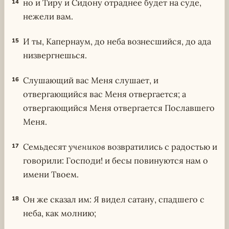
но и Тиру и Сидону отраднее будет на суде,
14
нежели вам.
И ты, Капернаум, до неба вознесшийся, до ада
15
низвергнешься.
Слушающий вас Меня слушает, и
16
отвергающийся вас Меня отвергается; а
отвергающийся Меня отвергается Пославшего
Меня.
Семьдесят
учеников
возвратились с радостью и
17
говорили: Господи! и бесы повинуются нам о
имени Твоем.
Он же сказал им: Я видел сатану, спадшего с
18
неба, как молнию;