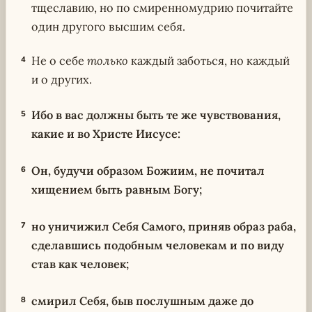
тщеславию, но по смиренномудрию почитайте
один другого высшим себя.
Не о себе
только
каждый заботься, но каждый
4
и о других.
Ибо в вас должны быть те же чувствования,
5
какие и во Христе Иисусе:
Он, будучи образом Божиим, не почитал
6
хищением быть равным Богу;
но уничижил Себя Самого, приняв образ раба,
7
сделавшись подобным человекам и по виду
став как человек;
смирил Себя, быв послушным даже до
8