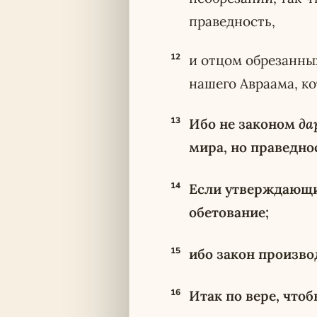
праведность,
12
и отцом обрезанны
нашего Авраама, к
13
Ибо не законом
да
мира, но праведно
14
Если утверждающие
обетование;
15
ибо закон производ
16
Итак по вере, что