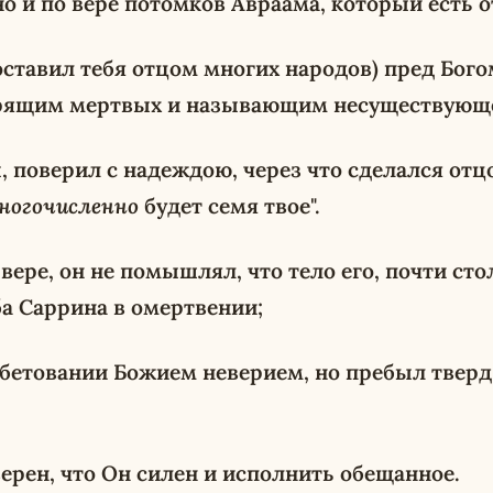
но и по вере потомков Авраама, который есть 
поставил тебя отцом многих народов) пред Бого
рящим мертвых и называющим несуществующе
, поверил с надеждою, через что сделался отц
ногочисленно
будет семя твое".
вере, он не помышлял, что тело его, почти сто
ба Саррина в омертвении;
обетовании Божием неверием, но пребыл тверд 
верен, что Он силен и исполнить обещанное.