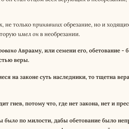
х, не только
принявших
обрезание, но и ходящих
оторую
имел он
в необрезании.
ровано
Аврааму, или семени его, обетование -
стью веры.
ся на законе суть наследники, то тщетна вера
ит гнев, потому что, где нет закона, нет и пре
бы
было
по милости, дабы обетование было непр