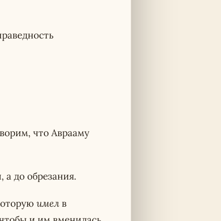
праведность
ворим, что Аврааму
 а до обрезания.
 которую
имел
в
 чтобы и им вменилась