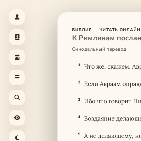
БИБЛИЯ — ЧИТАТЬ ОНЛАЙН
К Римлянам послан
Синодальный перевод
1
Что же, скажем, Ав
2
Если Авраам оправд
3
Ибо что говорит Пи
4
Воздаяние делающем
5
А не делающему, но