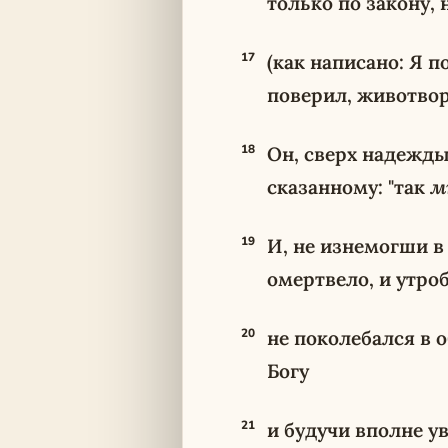
только по закону, 
17
(как написано: Я 
поверил, животво
18
Он, сверх надежды
сказанному: "так
м
19
И, не изнемогши в 
омертвело, и утро
20
не поколебался в 
Богу
21
и будучи вполне у