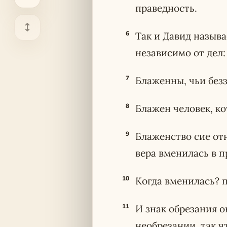
праведность.
6
Так и Давид назыв
независимо от дел:
7
Блаженны, чьи без
8
Блажен человек, ко
9
Блаженство сие от
вера вменилась в п
10
Когда вменилась? п
11
И знак обрезания 
необрезании, так ч