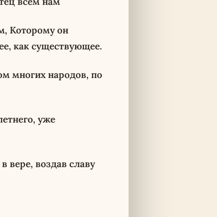
отец всем нам
м, Которому он
е, как существующее.
ом многих народов, по
летнего, уже
в вере, воздав славу