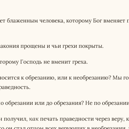
ает блаженным человека, которому Бог вменяет 
закония прощены и чьи грехи покрыты.
торому Господь не вменит греха.
носится к обрезанию, или к необрезанию? Мы го
раведность.
о обрезании или до обрезания? Не по обрезании,
он получил,
как
печать праведности через веру,
то он стал отцом всех верующих в необрезании,