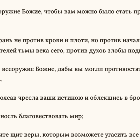
оружие Божие, чтобы вам можно было стать п
ань не против крови и плоти, но против начал
елей тьмы века сего, против духов злобы под
 всеоружие Божие, дабы вы могли противостать
.
поясав чресла ваши истиною и облекшись в бр
вность благовествовать мир;
мите щит веры, которым возможете угасить вс