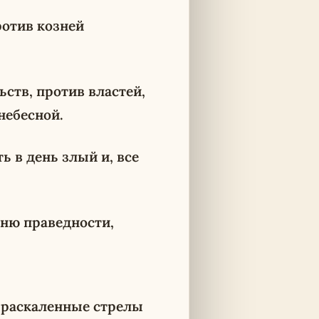
ротив козней
ьств, против властей,
небесной.
 в день злый и, все
оню праведности,
е раскаленные стрелы