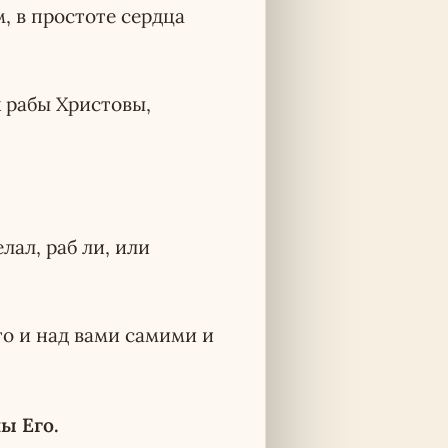
, в простоте сердца
к рабы Христовы,
лал, раб ли, или
что и над вами самими и
ы Его.