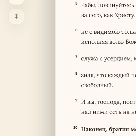
5
Рабы, повинуйтесь 
вашего, как Христу,
6
не с видимою тольк
исполняя волю Бож
7
служа с усердием, к
8
зная, что каждый п
свободный.
9
И вы, господа, пос
над ними есть на н
10
Наконец, братия м