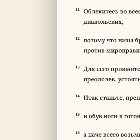
11
Облекитесь во все
диавольских,
12
потому что наша бр
против мироправит
13
Для сего приимите
преодолев, устоять
14
Итак станьте, пре
15
и обув ноги в гото
16
а паче всего возь