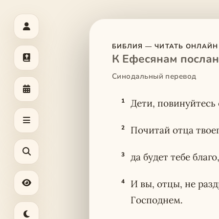
БИБЛИЯ — ЧИТАТЬ ОНЛАЙН
К Ефесянам послан
Синодальный перевод
1
Дети, повинуйтесь 
2
Почитай отца твоег
3
да будет тебе благо
4
И вы, отцы, не раз
Господнем.