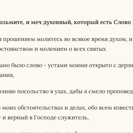
озьмите, и меч духовный, который есть Слово
 прошением молитесь во всякое время духом, и 
остоянством и молением о всех святых
дано было слово - устами моими открыто с дер
ания,
олняю посольство в узах, дабы я смело проповед
о моих обстоятельствах и делах, обо всем извест
 и верный в Господе служитель,