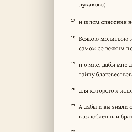
лукавого;
17
и шлем спасения в
18
Всякою молитвою и
самом со всяким п
19
и о мне, дабы мне 
тайну благовествов
20
для которого я исп
21
А дабы и вы знали 
возлюбленный брат
22