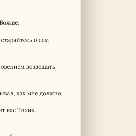
 Божие.
старайтесь о сем
зновением возвещать
ывал, как мне должно.
ит вас Тихик,