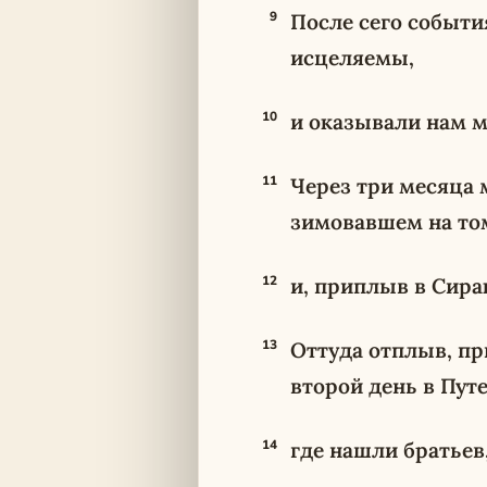
9
После сего событи
исцеляемы,
10
и оказывали нам м
11
Через три месяца
зимовавшем на том
12
и, приплыв в Сира
13
Оттуда отплыв, пр
второй день в Путе
14
где нашли братьев