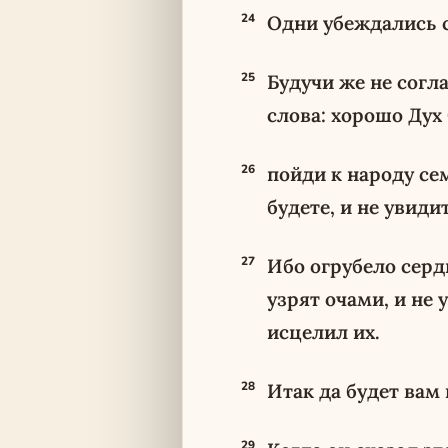
24
Одни убеждались с
25
Будучи же не согл
слова: хорошо Дух
26
пойди к народу се
будете, и не увидит
27
Ибо огрубело серд
узрят очами, и не
исцелил их.
28
Итак да будет вам
29