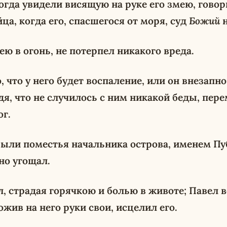
гда увидели висящую на руке его змею, говори
йца, когда его, спасшегося от моря, суд
Божий
н
ею в огонь, не потерпел никакого вреда.
 что у него будет воспаление, или он внезапно
дя, что не случилось с ним никакой беды, пе
ог.
были поместья начальника острова, именем Пуб
но угощал.
, страдая горячкою и болью в животе; Павел в
жив на него руки свои, исцелил его.