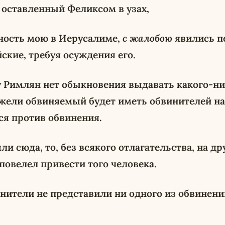
 оставленный Феликсом в узах,
тность мою в Иерусалиме,
с жалобою
явились п
кие, требуя осуждения его.
 у Римлян нет обыкновения выдавать какого-ни
жели обвиняемый будет иметь обвинителей на
ся против обвинения.
и сюда, то, без всякого отлагательства, на др
 повелел привести того человека.
инители не представили ни одного из обвинений