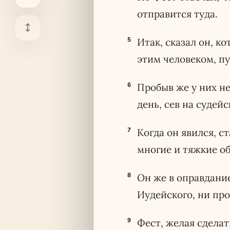
отправится туда.
5
Итак, сказал он, ко
этим человеком, пу
6
Пробыв же у них не
день, сев на судей
7
Когда он явился, 
многие и тяжкие об
8
Он же в оправдание
Иудейского, ни про
9
Фест, желая сделат