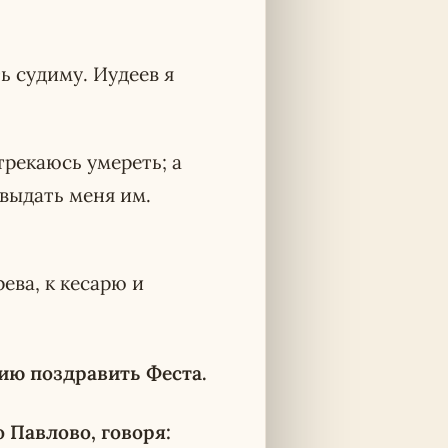
ь судиму. Иудеев я
трекаюсь умереть; а
 выдать меня им.
рева, к кесарю и
ию поздравить Феста.
 Павлово, говоря: