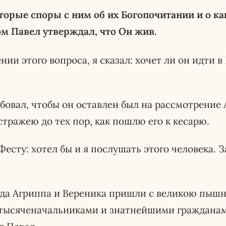
торые споры с ним об их Богопочитании и о к
м Павел утверждал, что Он жив.
нии этого вопроса, я сказал: хочет ли он идти 
бовал, чтобы он оставлен был на рассмотрение А
стражею до тех пор, как пошлю его к кесарю.
Фесту: хотел бы и я послушать этого человека. З
огда Агриппа и Вереника пришли с великою пыш
 тысяченачальниками и знатнейшими граждана