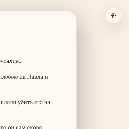
русалим.
алобою
на Павла и
шляли убить его на
то он сам скоро