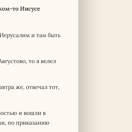
аком-то Иисусе
в Иерусалим и там быть
вгустово, то я велел
автра же, отвечал тот,
ностью и вошли в
ми, по приказанию