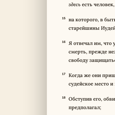
здесь
есть человек,
15
на которого, в бы
старейшины Иудейс
16
Я отвечал им, что
смерть, прежде не
свободу защищать
17
Когда же они пришл
судейское место и
18
Обступив его, обв
предполагал;