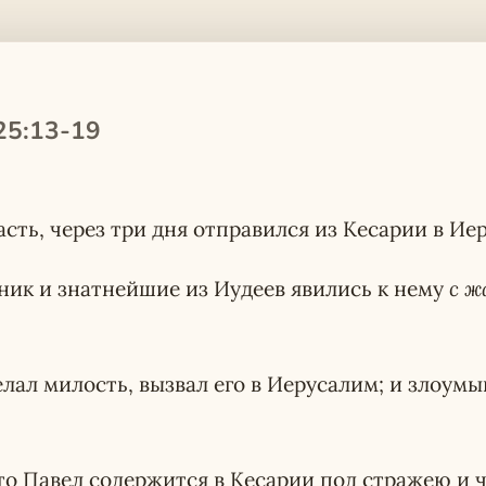
25:13-19
асть, через три дня отправился из Кесарии в Ие
ник и знатнейшие из Иудеев явились к нему
с ж
елал милость, вызвал его в Иерусалим; и злоумы
то Павел содержится в Кесарии под стражею и ч