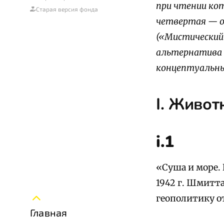
при чтении ко
Старая версия фонда
четвертая — о
(«Мистический 
альтернатива 
концептуальны
I. Живо
i.1
«Суша и море.
1942 г. Шмитта
геополитику о
Главная