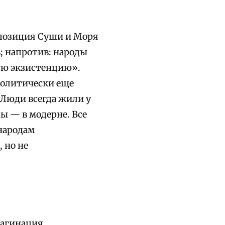
ппозиция Суши и Моря
; напротив: народы
ую экзистенцию».
 политически еще
 Люди всегда жили у
ы — в модерне. Все
народам
 но не
магинация,