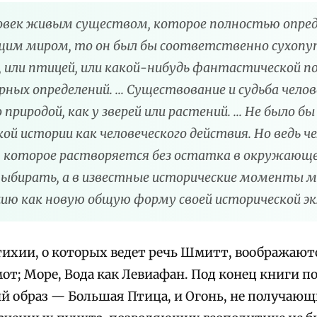
ловек живым существом, которое полностью опре
им миром, то он был бы соответственно сухоп
, или птицей, или какой-нибудь фантастической п
ных определений. ... Существование и судьба чело
природой, как у зверей или растений. ... Не было б
кой истории как человеческого действия. Но ведь ч
 которое растворяется без остатка в окружающем 
 выбирать, а в известные исторические моменты
ию как новую общую форму своей исторической э
стихии, о которых ведет речь Шмитт, воображают
мот; Море, Вода как Левиафан. Под конец книги п
й образ — Большая Птица, и Огонь, не получающи