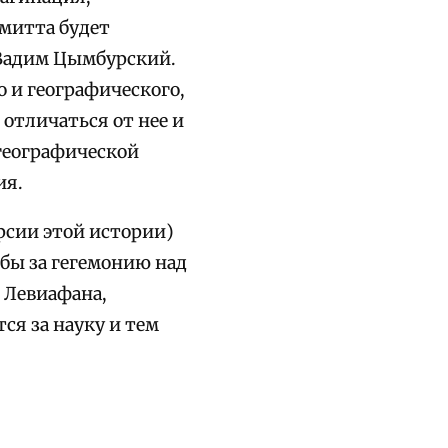
митта будет
Вадим Цымбурский.
о и географического,
отличаться от нее и
-географической
ия.
рсии этой истории)
бы за гегемонию над
 Левиафана,
ся за науку и тем