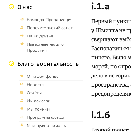
i.1.а
О нас
Команда Предание.ру
Первый пункт:
Попечительский совет
у Шмитта не п
Наши друзья
свершают выбо
Известные люди о
Располагаться 
Предании
ничего. Было 
Благотворительность
морей, но «пр
дело в истори
О нашем фонде
пространства,
Новости
Отчёты
предопределяю
Им помогли
Мы помним
i.1.б
Программы фонда
Мне нужна помощь
Второй пункт: