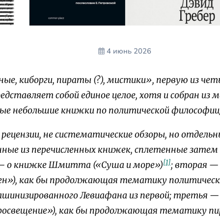
4 июнь 2026
е, киборги, пираты (?), мистики», первую из че
едставляет собой единое целое, хотя и собран из 
ные небольшие книжки по политической философии
 рецензии, не систематические обзоры, но отдел
ные из перечисленных книжек, сплетенные затем в
[1]
 — о книжке Шмитта («Суша и море»)
; вторая —
ерен»), как бы продолжающая тематику политическ
шинизированного Левиафана из первой; третья — 
росвещение»), как бы продолжающая тематику пир