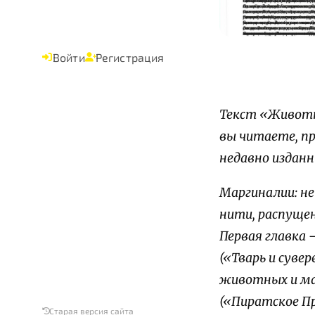
Войти
Регистрация
Текст «Животны
вы читаете, пр
недавно издан
Маргиналии: не
нити, распущен
Первая главка
(«Тварь и сув
животных и ма
(«Пиратское П
Старая версия сайта