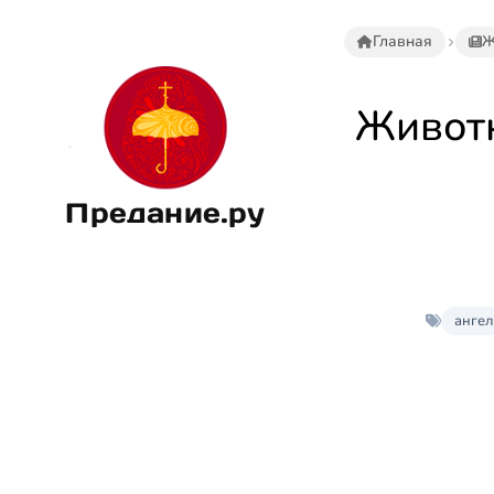
Главная
Ж
Животн
Предание.ру
ангел