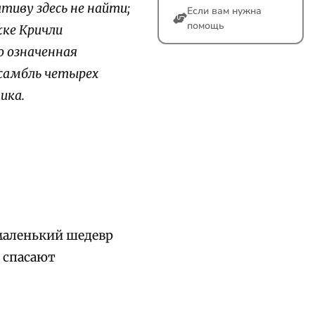
иву здесь не найти;
Если вам нужна
помощь
ке Кричли
о означенная
самбль четырех
ика.
маленький шедевр
о спасают