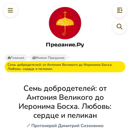
Предание.Ру
Главная
Живое Предание
Семь добродетелей: от Антония Великого до Иеронима Босха.
Любовь: сердце и пеликан
Семь добродетелей: от
Антония Великого до
Иеронима Босха. Любовь:
сердце и пеликан
Протоиерей Димитрий Сизоненко