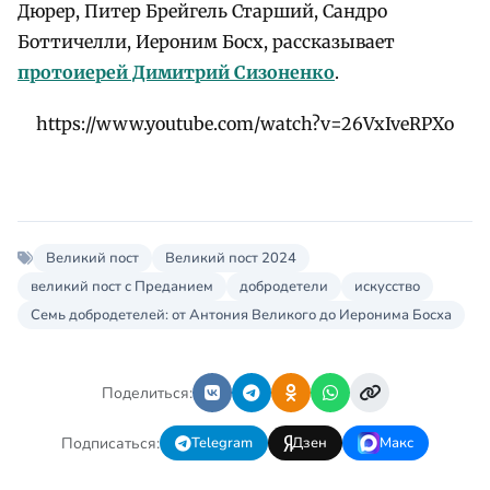
Дюрер, Питер Брейгель Старший, Сандро
Боттичелли, Иероним Босх, рассказывает
протоиерей Димитрий Сизоненко
.
https://www.youtube.com/watch?v=26VxIveRPXo
Великий пост
Великий пост 2024
великий пост с Преданием
добродетели
искусство
Семь добродетелей: от Антония Великого до Иеронима Босха
Поделиться:
Подписаться:
Telegram
Дзен
Макс