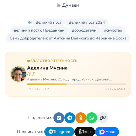
Думаем
Великий пост
Великий пост 2024
великий пост с Преданием
добродетели
искусство
Семь добродетелей: от Антония Великого до Иеронима Босха
БЛАГОТВОРИТЕЛЬНОСТЬ
Аделина Мусина
ДЦП
Аделина Мусина, 21 год, город Усинск. Детский
церебральный паралич, передвигается на ходунках или
коляске. Аделине требуется помощь, чтобы ноги
192 247,69 ₽
из 476 650 ₽
окончательно не перестали слушаться…
Поделиться:
Подписаться:
Telegram
Дзен
Макс