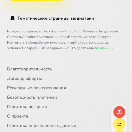
Тематические страницы медиатеки
Рождество Христово
Пасха
Великий пост
Пост
Молитва
Литургия
Бог
Святость
О любви
Христианский брак
Воспитание детей
Смерть
Как читать Библию
Зачем нужна религия
Покров Богородицы
Успение Богородицы
Преображение
Пятидесятница
Все темы →
Благотворительность
Договор оферты
Регулярные пожертвования
Безопасность платежей
Политика возврата
О проекте
Политика персональных данных