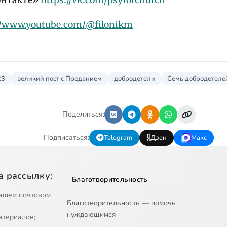
//www.youtube.com/@filonikm
23
великий пост с Преданием
добродетели
Семь добродетеле
Поделиться:
Подписаться:
Telegram
Дзен
Макс
а рассылку:
Благотворительность
ашем почтовом
Благотворительность — помочь
нуждающимся
атериалов;