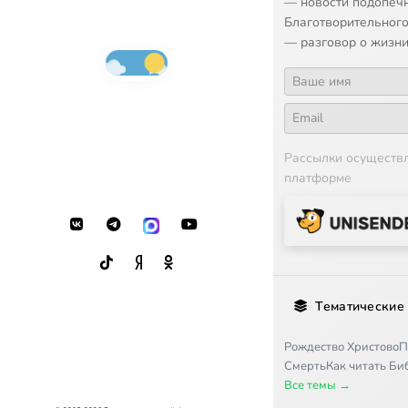
— новости подопеч
Благотворительного
— разговор о жизни
Рассылки осуществ
платформе
Тематические
Рождество Христово
П
Смерть
Как читать Б
Все темы →