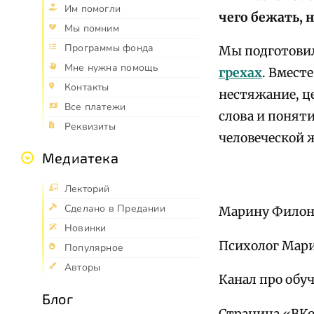
Им помогли
чего бежать, 
Мы помним
Программы фонда
Мы подготовил
Мне нужна помощь
грехах
. Вмест
Контакты
нестяжание, ц
Все платежи
слова и понят
Реквизиты
человеческой 
Медиатека
Лекторий
Сделано в Предании
Марину Филони
Новинки
Психолог Мар
Популярное
Авторы
Канал про обу
Блог
Страница «ВК