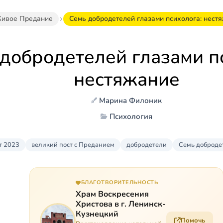
ивое Предание
Семь добродетелей глазами психолога: нест
добродетелей глазами п
нестяжание
Марина Филоник
Психология
т 2023
великий пост с Преданием
добродетели
Семь доброде
БЛАГОТВОРИТЕЛЬНОСТЬ
Храм Воскресения
Христова в г. Ленинск-
Кузнецкий
Помочь