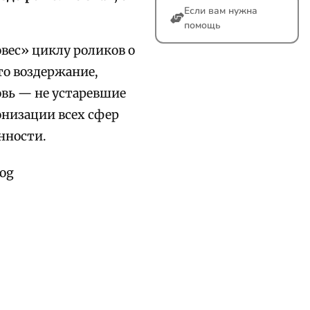
Если вам нужна
помощь
вес» циклу роликов о
о воздержание,
овь — не устаревшие
онизации всех сфер
нности.
Fog