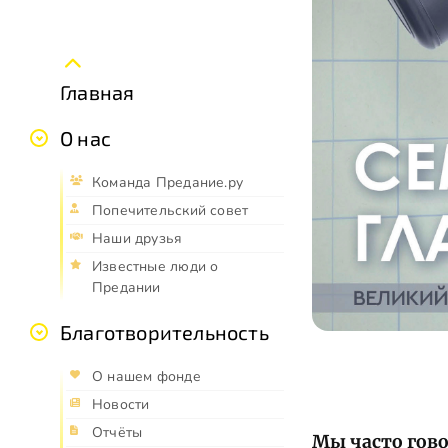
Главная
О нас
Команда Предание.ру
Попечительский совет
Наши друзья
Известные люди о
Предании
Благотворительность
О нашем фонде
Новости
Отчёты
Мы часто гово