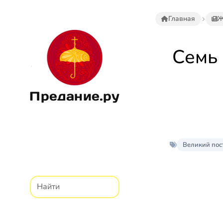
Главная
Ж
Семь 
Предание.ру
Великий пос