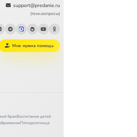
support@predanie.ru
(техн.вопросы)
Мне нужна помощь
кий брак
Воспитание детей
ображение
Пятидесятница