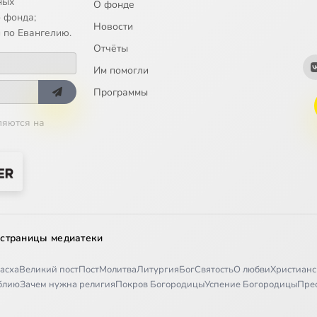
ных
О фонде
 фонда;
Новости
 по Евангелию.
Отчёты
Им помогли
Программы
ляются на
 страницы медиатеки
асха
Великий пост
Пост
Молитва
Литургия
Бог
Святость
О любви
Христианс
иблию
Зачем нужна религия
Покров Богородицы
Успение Богородицы
Пре