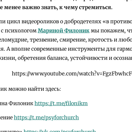
не менее важно знать, к чему стремиться.
и цикл видеороликов о добродетелях «в противо
е с психологом
Мариной Филоник
мы покажем, чт
еломудрие, трезвение, смирение, кротость и люб
ия. А вполне современные инструменты для гарм
жизни, обретения баланса, устойчивости и осозна
https://www.youtube.com/watch?v=FgzFbwhc
к можно найти здесь:
ина Филоник
https://t.me/filonikm
чение
https://t.me/psyforchurch
онтакте»
https://vk.com/psyforchurch