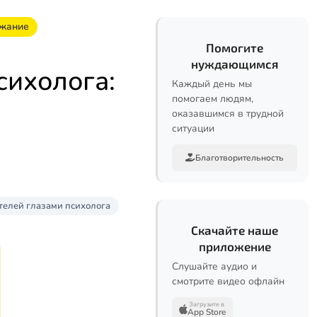
яжание
Помогите
нуждающимся
сихолога:
Каждый день мы
помогаем людям,
оказавшимся в трудной
ситуации
Благотворительность
телей глазами психолога
Скачайте наше
приложение
Слушайте аудио и
смотрите видео офлайн
Загрузите в
App Store