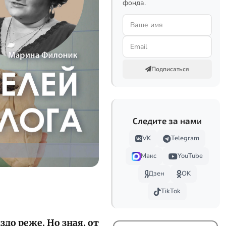
фонда.
Подписаться
Следите за нами
VK
Telegram
Макс
YouTube
Дзен
OK
TikTok
здо реже. Но зная, от