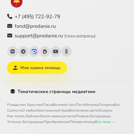
+7 (495) 722-92-79
fond@predanie.ru
support@predanie.ru
(техн.вопросы)
Мне нужна помощь
Тематические страницы медиатеки
Рождество Христово
Пасха
Великий пост
Пост
Молитва
Литургия
Бог
Святость
О любви
Христианский брак
Воспитание детей
Смерть
Как читать Библию
Зачем нужна религия
Покров Богородицы
Успение Богородицы
Преображение
Пятидесятница
Все темы →