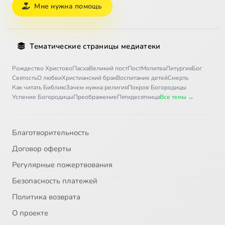
Мне нужна помощь
Тематические страницы медиатеки
Рождество Христово
Пасха
Великий пост
Пост
Молитва
Литургия
Бог
Святость
О любви
Христианский брак
Воспитание детей
Смерть
Как читать Библию
Зачем нужна религия
Покров Богородицы
Успение Богородицы
Преображение
Пятидесятница
Все темы →
Благотворительность
Договор оферты
Регулярные пожертвования
Безопасность платежей
Политика возврата
О проекте