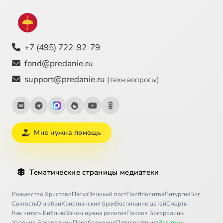
+7 (495) 722-92-79
fond@predanie.ru
support@predanie.ru
(техн.вопросы)
Мне нужна помощь
Тематические страницы медиатеки
Рождество Христово
Пасха
Великий пост
Пост
Молитва
Литургия
Бог
Святость
О любви
Христианский брак
Воспитание детей
Смерть
Как читать Библию
Зачем нужна религия
Покров Богородицы
Успение Богородицы
Преображение
Пятидесятница
Все темы →