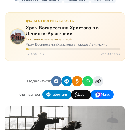
БЛАГОТВОРИТЕЛЬНОСТЬ
Храм Воскресения Христова в г.
Ленинск-Кузнецкий
Восстановление котельной
Храм Воскресения Христова в городе Ленинск-
Кузнецкий в Кемеровской области – совсем новый, он
открылся всего 20 назад. И сейчас храм может вообще
17 434,98 ₽
из 500 363 ₽
закрыться. Потому что это Сибирь,…
Поделиться:
Подписаться:
Telegram
Дзен
Макс