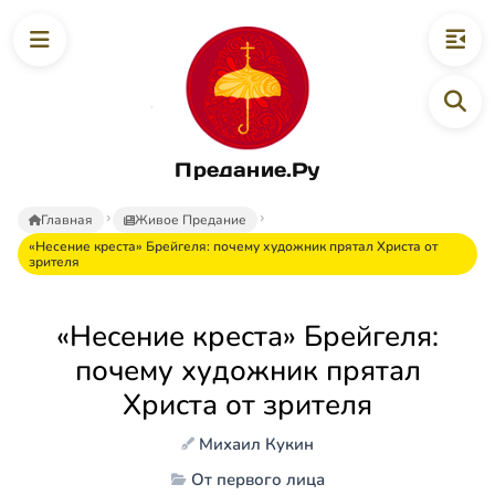
Предание.Ру
Главная
Живое Предание
«Несение креста» Брейгеля: почему художник прятал Христа от
зрителя
«Несение креста» Брейгеля:
почему художник прятал
Христа от зрителя
Михаил Кукин
От первого лица