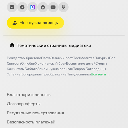
Мне нужна помощь
Тематические страницы медиатеки
Рождество Христово
Пасха
Великий пост
Пост
Молитва
Литургия
Бог
Святость
О любви
Христианский брак
Воспитание детей
Смерть
Как читать Библию
Зачем нужна религия
Покров Богородицы
Успение Богородицы
Преображение
Пятидесятница
Все темы →
Благотворительность
Договор оферты
Регулярные пожертвования
Безопасность платежей