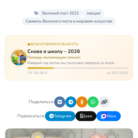
Великий пост 2021
лекция
Сюжеты Великого поста в мировом искусстве
БЛАГОТВОРИТЕЛЬНОСТЬ
Снова в школу – 2026
Помощь малоимущим семьям
Каждый год летом мы получаем запросы со всей
России: помогите собраться в школу. Семьи с больными
детьми или родителями, семьи без пап или мам,
78 784,86 ₽
из 300 000 ₽
многодетные. Для многих из них покуп…
Поделиться:
Подписаться:
Telegram
Дзен
Макс