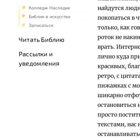
найдутся люди
Колледж Наследие
Библия в искусстве
покопаться в ч
Записаться
только, как г
роток не накин
Читать Библию
врать. Интерн
Рассылки и
лично куда пр
уведомления
красивых, бла
ретро, с цитат
пижамках с мо
шикарно отфот
остановиться и
просто постить
текстами, нас 
останавливатьс