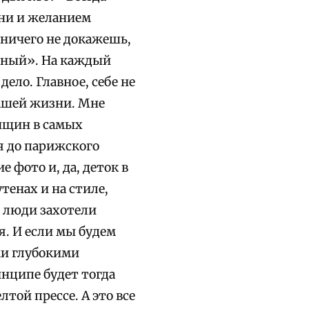
ни и желанием
 ничего не докажешь,
вный». На каждый
ело. Главное, себе не
нашей жизни. Мне
нщин в самых
я до парижского
 фото и, да, деток в
тенах и на стиле,
 люди захотели
я. И если мы будем
ми глубокими
инципе будет тогда
той прессе. А это все