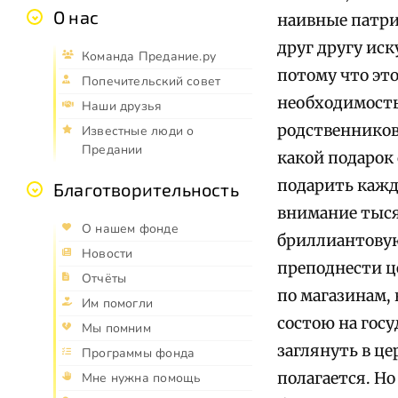
О нас
наивные патри
друг другу ис
Команда Предание.ру
потому что это
Попечительский совет
необходимость 
Наши друзья
родственников 
Известные люди о
Предании
какой подарок 
подарить кажд
Благотворительность
внимание тыся
О нашем фонде
бриллиантовую
Новости
преподнести ц
Отчёты
по магазинам, 
Им помогли
состою на госу
Мы помним
заглянуть в це
Программы фонда
полагается. Но
Мне нужна помощь