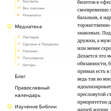
Контакты
билетов в «фе
Все платежи
своевременно з
Реквизиты
бальным, я на
торжественно о
Медиатека
знакомых. Под
Лекторий
дружки, а муж
Сделано в Предании
или менее скр
Новинки
Делается это м
Популярное
обязанности, б
Авторы
привык есть в 
Блог
ведь так во мн
идеализироват
Православный
пресловутой ст
календарь
приоритетно дл
Изучение Библии
нашей жизни, з