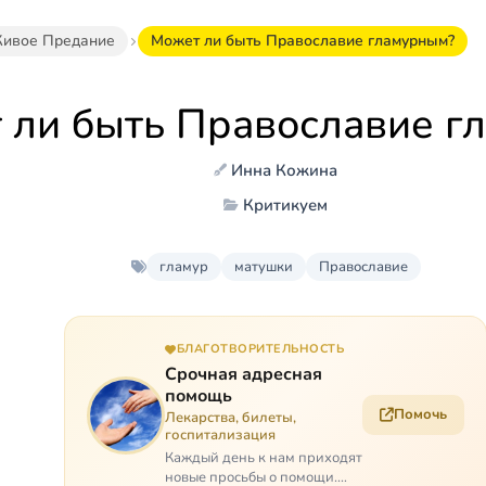
ивое Предание
Может ли быть Православие гламурным?
 ли быть Православие г
Инна Кожина
Критикуем
гламур
матушки
Православие
БЛАГОТВОРИТЕЛЬНОСТЬ
Срочная адресная
помощь
Помочь
Лекарства, билеты,
госпитализация
Каждый день к нам приходят
новые просьбы о помощи.