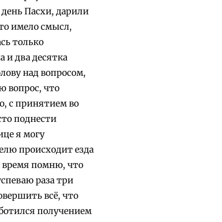
 день Пасхи, дарили
то имело смысл,
ась только
а и два десятка
лову над вопросом,
аю вопрос, что
о, с принятием во
сто поднести
це я могу
елю происходит езда
е время помню, что
успеваю раза три
овершить всё, что
заботился получением