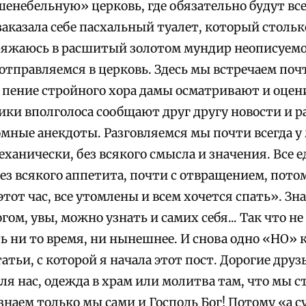
шенебельную» церковь, где обязательно будут вс
аказала себе пасхальный туалет, который стольк
ряжаюсь в расшитый золотом мундир неописуемо
тправляемся в церковь. Здесь мы встречаем почт
 пение стройного хора дамы осматривают и оцен
ики вполголоса сообщают друг другу новости и р
омные анекдоты. Разговляемся мы почти всегда у
еханически, без всякого смысла и значения. Все е
ез всякого аппетита, почти с отвращением, пото
этот час, все утомлены и всем хочется спать». З
огом, увы, можно узнать и самих себя... Так что не
ь ни то время, ни нынешнее. И снова одно «НО» 
атьи, с которой я начала этот пост. Дорогие друзь
я нас, одежда в храм или молитва там, что мы ст
наем только мы сами и Господь Бог! Потому «а с