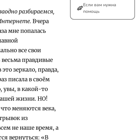
Если вам нужна
заодно разбираемся,
помощь
Интернете.
Вчера
аза мне попалась
лавной
ально все свои
ь весьма правдивые
это зеркало, правда,
аз писала в своём
, увы, в какой-то
нашей жизни. НО!
 что меняются века,
отрывок из
сем не наше время, а
тся вернуться: «В