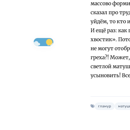
массово форми
сказал про тр
уйдём, то кто 
И ещё раз: как
хвостик». Пот
не могут отобр
греха?! Может,
светлой матушк
усыновить! Вс
гламур
матуш