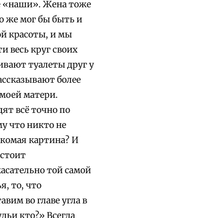
е «наши». Жена тоже
о же мог бы быть и
й красоты, и мы
и весь круг своих
ивают туалеты друг у
ассказывают более
 моей матери.
дят всё точно по
му что никто не
накомая картина? И
 стоит
касательно той самой
я, то, что
авим во главе угла в
удьи кто?» Всегда