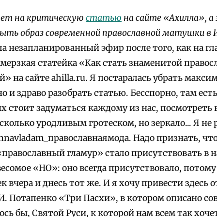
ет на критическую
статью
на сайте «Ахилла», а 
ыть образ современной православной матушки в 
а незапланированный эфир после того, как на гл
 мерзкая статейка «Как стать знаменитой правос
 на сайте ahilla.ru. Я постаралась убрать максим
о и здраво разобрать статью. Бесспорно, там ест
х стоит задуматься каждому из нас, посмотреть в 
колько уродливым гротеском, но зеркало... Я не р
innavladam_православнаямода. Надо признать, что
«православный гламур» стало присутствовать в 
есомое «НО»: оно всегда присутствовало, потому
ек вчера и днесь тот же. И я хочу привести здесь 
. Потапенко «Три Пасхи», в котором описано сов
лось бы, Святой Руси, к которой нам всем так хоче