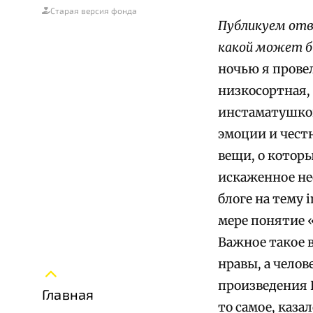
Старая версия фонда
Публикуем отв
какой может б
ночью я провел
низкосортная,
инстаматушкой»
эмоции и честн
вещи, о которы
искаженное нес
блоге на тему 
мере понятие 
Важное такое в
нравы, а челов
произведения И
Главная
то самое, каза