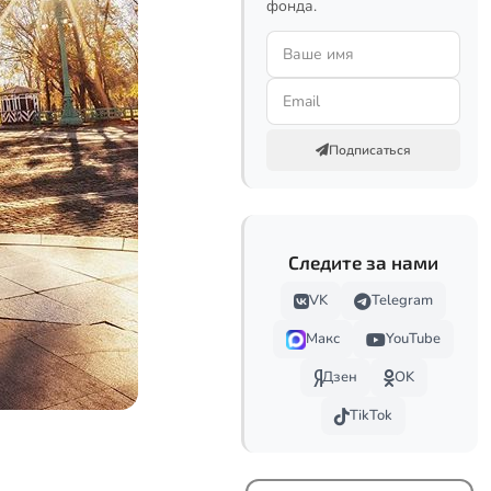
фонда.
Подписаться
Следите за нами
VK
Telegram
Макс
YouTube
Дзен
OK
TikTok