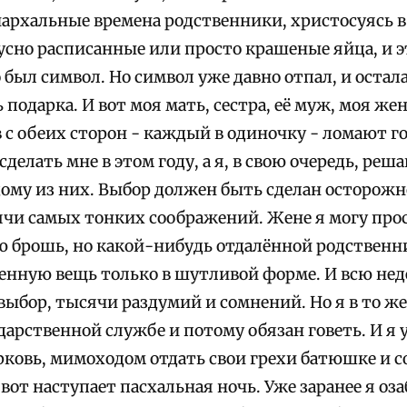
архальные времена родственники, христосуясь в
кусно расписанные или просто крашеные яйца, и э
 был символ. Но символ уже давно отпал, и остал
подарка. И вот моя мать, сестра, её муж, моя жен
с обеих сторон - каждый в одиночку - ломают го
сделать мне в этом году, а я, в свою очередь, реш
ому из них. Выбор должен быть сделан осторожн
чи самых тонких соображений. Жене я могу про
 брошь, но какой-нибудь отдалённой родственни
енную вещь только в шутливой форме. И всю нед
выбор, тысячи раздумий и сомнений. Но я в то ж
дарственной службе и потому обязан говеть. И я 
рковь, мимоходом отдать свои грехи батюшке и с
 вот наступает пасхальная ночь. Уже заранее я о