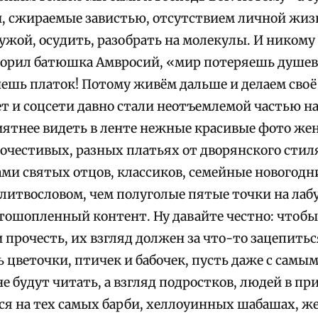
, сжираемые завистью, отсутствием личной жиз
ужой, осудить, разобрать на молекулы. И никому
оворил батюшка Амвросий, «мир потеряешь душе
ешь платок! Потому живём дальше и делаем своё д
ет и соцсети давно стали неотъемлемой частью 
иятнее видеть в ленте нежные красивые фото же
гочестивых, разных платьях от дворянского стил
ами святых отцов, классиков, семейные новогодние
литвословом, чем полуголые пятые точки на лабу
ошопленный контент. Ну давайте честно: чтобы
 прочесть, их взгляд должен за что-то зацепитьс
 цветочки, птичек и бабочек, пусть даже с самы
не будут читать, а взгляд подростков, людей в пр
я на тех самых барби, хеллоуинных шабашах, жел