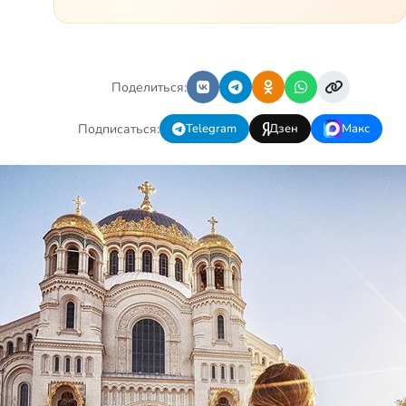
Часто оказывается, что
помощь нужна даже не
сегодня – она нужна была
вчера: в приеме лекарств
образовался недопустимый,
Поделиться:
опасный п…
Подписаться:
Telegram
Дзен
Макс