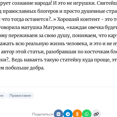
рует сознание народа! И это не игрушки. Святе
уд православных блогеров и просто душевные стр
и что тогда останется?..» Хороший контент - это 
 говорила матушка Матрона, «каждая овечка буде
ому переживаем за свою душу, понимаем, что ка
ажать всю реальную жизнь человека, и это и не н
 автор этой статьи, разобравшая по косточкам б
и?.. Ведь наваять такую статейку куда проще, эт
ем побольше добра.
ки
Православие
Поделиться: