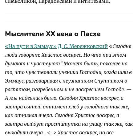
символикой, парадоксами и антитезами.
Мыслители ХХ века о Пасхе
«На пути в Эммаус»
Д. С. Мережковский
«
Сегодня
люди говорят: Христос воскрес. Но что при этом
думают и чувствуют? Может быть, похожее на
то, что чувствовали ученики Господни, когда шли в
Эммаус, разговаривая с неузнанным Спутником о
распятом, погребенном и не воскресшем Господе:
—
А мы надеялись было.
Сегодня Христос воскрес, а
завтра сытый отнимет хлеб у голодного так же,
как отнимал вчера. Сегодня Христос воскрес, а
завтра выйдут проститутки на улицу так же, как
выходили вчера… <…>
Христос воскрес, но все