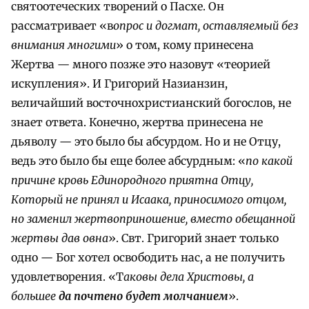
святоотеческих творений о Пасхе. Он
рассматривает «в
опрос и догмат, оставляемый без
внимания многими
» о том, кому принесена
Жертва — много позже это назовут «теорией
искупления». И Григорий Назианзин,
величайший восточнохристианский богослов, не
знает ответа. Конечно, жертва принесена не
дьяволу — это было бы абсурдом. Но и не Отцу,
ведь это было бы еще более абсурдным: «
по какой
причине кровь Единородного приятна Отцу,
Который не принял и Исаака, приносимого отцом,
но заменил жертвоприношение, вместо обещанной
жертвы дав овна
». Свт. Григорий знает только
одно — Бог хотел освободить нас, а не получить
удовлетворения. «Т
аковы дела Христовы, а
большее
да почтено будет молчанием
».