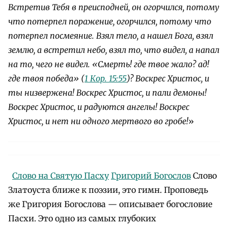
Встретив Тебя в преисподней, он огорчился, потому
что потерпел поражение, огорчился, потому что
потерпел посмеяние. Взял тело, а нашел Бога, взял
землю, а встретил небо, взял то, что видел, а напал
на то, чего не видел. «Смерть! где твое жало? ад!
где твоя победа» (
1 Кор. 15:55
)? Воскрес Христос, и
ты низвержена! Воскрес Христос, и пали демоны!
Воскрес Христос, и радуются ангелы! Воскрес
Христос, и нет ни одного мертвого во гробе!
»
Слово на Святую Пасху
Григорий Богослов
Слово
Златоуста ближе к поэзии, это гимн. Проповедь
же Григория Богослова — описывает богословие
Пасхи. Это одно из самых глубоких