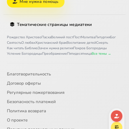
Мне нужна помощь
Тематические страницы медиатеки
Рождество Христово
Пасха
Великий пост
Пост
Молитва
Литургия
Бог
Святость
О любви
Христианский брак
Воспитание детей
Смерть
Как читать Библию
Зачем нужна религия
Покров Богородицы
Успение Богородицы
Преображение
Пятидесятница
Все темы →
Благотворительность
Договор оферты
Регулярные пожертвования
Безопасность платежей
Политика возврата
О проекте