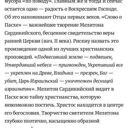
мусора «по поводу». Главным же и тогда и сейчас
остается одно — радость о Воскресшем Господе.
Об это напоминают Отцы первых веков. «Слово о
Пасхе» — важнейшее творение Мелитона
Сардикийского, бесценное свидетельство веры
ранней Церкви (нач. II века). Рискну назвать это
произведение одной из лучших христианских
проповедей. «
Подвесивший землю — подвешен,
Утвердивший небеса — пригвожден, Укрепивший все
— укреплен на Древе, Владыка — презрен, Бог —
убит, Царь Израильский — уничтожен десницей
израильтян
». Мелитон Сардикийский видит в
Пасхе всю тайну христианства, которую
невозможно постичь. Христос находится в центре
его богословия. Творчество святителя Мелитона
глубоко поэтично, насыщенно образной