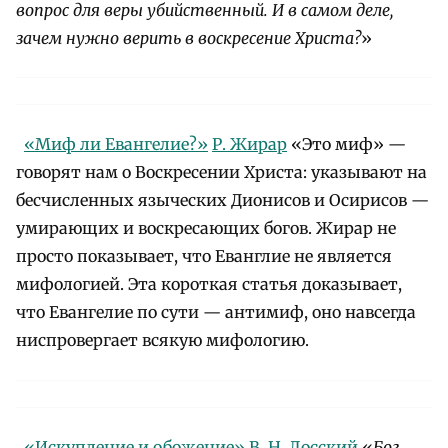
вопрос для веры убийственный. И в самом деле,
зачем нужно верить в воскресение Христа?
»
«Миф ли Евангелие?»
Р. Жирар
«Это миф» —
говорят нам о Воскресении Христа: указывают на
бесчисленных языческих Дионисов и Осирисов —
умирающих и воскресающих богов. Жирар не
просто показывает, что Еванглие не является
мифологией. Эта короткая статья доказывает,
что Евангелие по сути — антимиф, оно навсегда
ниспровергает всякую мифологию.
«Искупление и обожение»
В. Н. Лосский
«
Бог