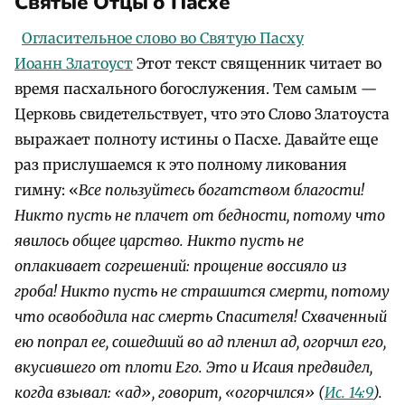
Святые Отцы о Пасхе
Огласительное слово во Святую Пасху
Иоанн Златоуст
Этот текст священник читает во
время пасхального богослужения. Тем самым —
Церковь свидетельствует, что это Слово Златоуста
выражает полноту истины о Пасхе. Давайте еще
раз прислушаемся к это полному ликования
гимну: «
Все пользуйтесь богатством благости!
Никто пусть не плачет от бедности, потому что
явилось общее царство. Никто пусть не
оплакивает согрешений: прощение воссияло из
гроба! Никто пусть не страшится смерти, потому
что освободила нас смерть Спасителя! Схваченный
ею попрал ее, сошедший во ад пленил ад, огорчил его,
вкусившего от плоти Его. Это и Исаия предвидел,
когда взывал: «ад», говорит, «огорчился» (
Ис. 14:9
).