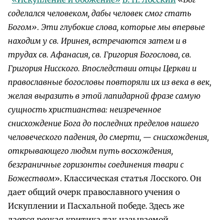
соделался человеком, дабы человек смог стать
Богом». Эти глубокие слова, которые мы впервые
находим у св. Иринея, встречаются затем и в
трудах св. Афанасия, св. Григория Богослова, св.
Григория Нисского. Впоследствии отцы Церкви и
православные богословы повторяли их из века в век,
желая выразить в этой лапидарной фразе самую
сущность христианства: неизреченное
снисхождение Бога до последних пределов нашего
человеческого падения, до смерти, — снисхождения,
открывающего людям путь восхождения,
безграничные горизонты соединения твари с
Божеством
». Классическая статья Лосского. Он
дает общий очерк православного учения о
Искуплении и Пасхальной победе. Здесь же
дается резкая критика так называемой