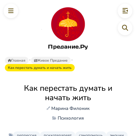
Предание.Ру
Главная
Живое Предание
Как перестать думать и начать жить
Как перестать думать и
начать жить
Марина Филоник
Психология
депрессия
психотерапевт
самопомощь
эмоции