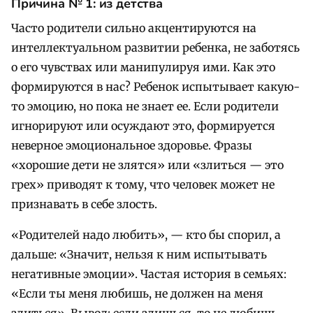
Причина №
1: из детства
Часто родители сильно акцентируются на
интеллектуальном развитии ребенка, не заботясь
о его чувствах или манипулируя ими. Как это
формируются в нас? Ребенок испытывает какую-
то эмоцию, но пока не знает ее. Если родители
игнорируют или осуждают это, формируется
неверное эмоциональное здоровье. Фразы
«хорошие дети не злятся» или «злиться — это
грех» приводят к тому, что человек может не
признавать в себе злость.
«Родителей надо любить», — кто бы спорил, а
дальше: «Значит, нельзя к ним испытывать
негативные эмоции». Частая история в семьях:
«Если ты меня любишь, не должен на меня
злиться». Вывод: если злишься, то не любишь.