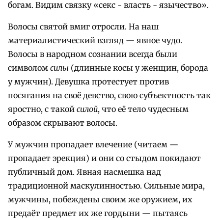
богам. Видим связку «секс - власть - язычество».
Волосы святой вмиг отросли. На наш
материалистический взгляд — явное чудо.
Волосы в народном сознании всегда были
символом
силы
(длинные косы у женщин, борода
у мужчин). Девушка протестует против
посягания на своё девство, свою субъектность так
яростно, с такой
силой
, что её тело чудесным
образом скрывают волосы.
У мужчин пропадает влечение (читаем —
пропадает эрекция) и они со стыдом покидают
публичный дом. Явная насмешка над
традиционной маскулинностью. Сильные мира,
мужчины, побеждены своим же оружием, их
предаёт предмет их же гордыни — пытаясь