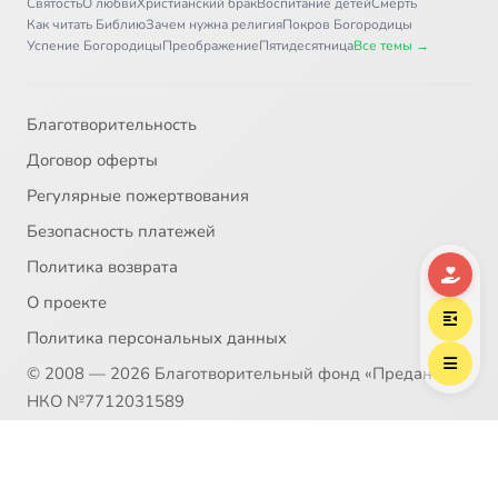
Святость
О любви
Христианский брак
Воспитание детей
Смерть
Как читать Библию
Зачем нужна религия
Покров Богородицы
Успение Богородицы
Преображение
Пятидесятница
Все темы →
Благотворительность
Договор оферты
Регулярные пожертвования
Безопасность платежей
Политика возврата
О проекте
Политика персональных данных
© 2008 — 2026 Благотворительный фонд «Предание»
НКО №7712031589
Пожертвование согласно ст.582 ГК РФ. Без налога
(НДС)
Политика возврата