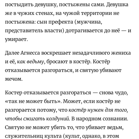
постыдить девушку, постыжены сами. Девушка
же в чужих стенах, на чужой территории не
постыжена: сын префекта (мужчина,
представитель власти) дотрагивается до неё — и
умирает.
Далее Агнесса воскрешает незадачливого жениха
и её,
как ведьму
, бросают в костёр. Костёр
отказывается разгораться, и святую убивают
мечом.
Костер отказывается разгораться — снова чудо,
«так не может быть». Может, если костёр не
разгорается потому, что
костёр нужен для того,
чтобы сжигать колдуний
. В народном сознании.
Святую не может убить то, что убивает ведьм,
служительниц культа (культ, однако, в этом