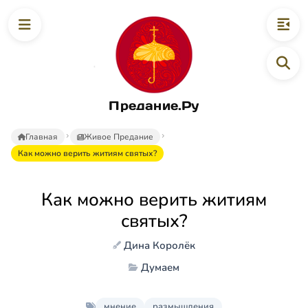
Предание.Ру
Главная
Живое Предание
Как можно верить житиям святых?
Как можно верить житиям
святых?
Дина Королёк
Думаем
мнение
размышления