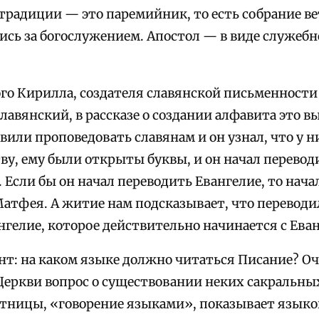
традиции — это паремийник, то есть собрание в
сь за богослужением. Апостол — в виде служебно
го Кирилла, создателя славянской письменности 
славянский, в рассказе о создании алфавита это в
или проповедовать славянам и он узнал, что у н
ву, ему были открыты буквы, и он начал переводи
). Если бы он начал переводить Евангелие, то нача
атфея. А житие нам подсказывает, что переводил
гелие, которое действительно начинается с Еван
нт: на каком языке должно читаться Писание? Оч
Церкви вопрос о существовании неких сакральных
тницы, «говорение языками», показывает язык