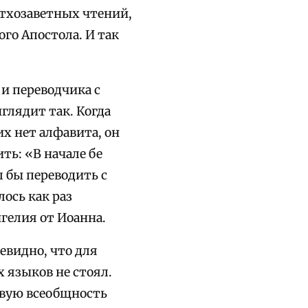
етхозаветных чтений,
го Апостола. И так
и переводчика с
ыглядит так. Когда
их нет алфавита, он
ть: «В начале бе
л бы переводить с
ось как раз
гелия от Иоанна.
евидно, что для
 языков не стоял.
овую всеобщность