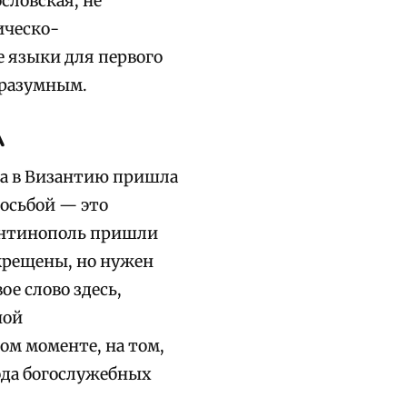
словская, не
ическо-
 языки для первого
 разумным.
А
гда в Византию пришла
росьбой — это
тантинополь пришли
 крещены, но нужен
е слово здесь,
ной
ом моменте, на том,
ода богослужебных