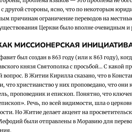
стороны, проблема языков — это проблема не бого
 с другой стороны, ясно, что по некоторым юрид
ым причинам ограничение переводов на местные
уществования Церкви было вполне очевидным и
КАК МИССИОНЕРСКАЯ ИНИЦИАТИВ
авит был создан в 863 году (или к 863 году), ко
авского князя Святополка с просьбой… С какой п
 вопрос. В Житии Кирилла сказано, что в Конс
и, что христианство у них проповедано, что они
ь, проповедник и епископ. Понятно, что ключево
«епископ». Речь, по всей видимости, шла о церков
ости. Но Житие делает акцент на просветительск
Мефодий были отправлены в Моравию для перев
ания.