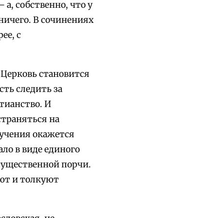
­а, собственно, что у
ничего. В сочинениях
ее, с
 Церковь становится
ть следить за
тианство. И
страняться на
оучения окажется
ло в виде единого
 существенной порчи.
яют и толкуют