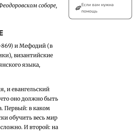
Если вам нужна
Феодоровском соборе,
помощь
Е
–869) и Мефодий (в
ики), византийские
янского языка,
я, и евангельский
 что оно должно быть
а. Первый: в каком
ки обучить весь мир
сложно. И второй: на