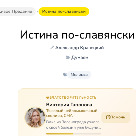
ивое Предание
Истина по-славянски
Истина по-славянски
Александр Кравецкий
Думаем
Молимся
БЛАГОТВОРИТЕЛЬНОСТЬ
Виктория Гапонова
Тяжелый нейромышечный
сколиоз, СМА
Помочь
Вика из Зеленограда узнала
о своей болезни уже будучи в
сознательном возрасте. Ей