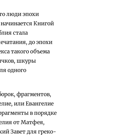
то люди эпохи
я начинается Книгой
блия стала
ечатания, до эпохи
кса такого объема
бычков, шкуры
ля одного
борок, фрагментов,
елие, или Евангелие
фрагменты в порядке
гелия от Матфея,
тхий Завет для греко-