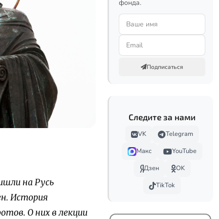
фонда.
Подписаться
Следите за нами
VK
Telegram
Макс
YouTube
Дзен
OK
ишли на Русь
TikTok
ен. История
тов. О них в лекции