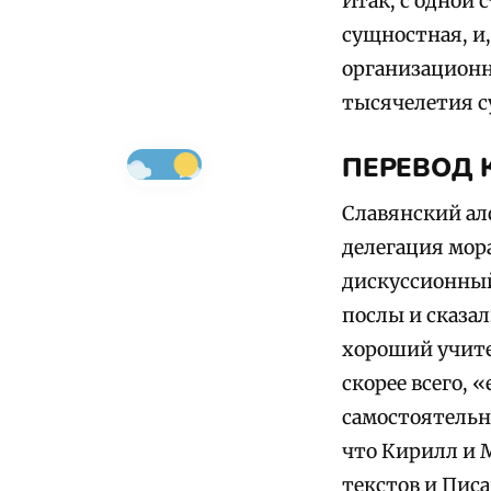
Итак, с одной 
сущностная, и,
организационн
тысячелетия с
ПЕРЕВОД 
Славянский алф
делегация мор
дискуссионный
послы и сказал
хороший учител
скорее всего, 
самостоятельн
что Кирилл и 
текстов и Пис