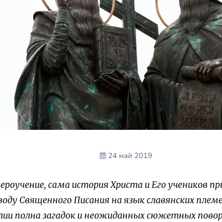
24 май 2019
ероучение, сама история Христа и Его учеников пр
воду Священного Писания на язык славянских плем
лии полна загадок и неожиданных сюжетных поворо