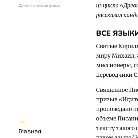
из цикла «Древ
Старая версия фонда
рассказал канд
ВСЕ ЯЗЫК
Святые Кирилл
миру Михаил; 
миссионеры, с
переводчики С
Священное Пис
призыв «Идите
проповедано по
объеме Писани
тексту такого 
Главная
каком языке? 