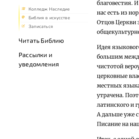
благовестия. И
Колледж Наследие
нас есть из н
Библия в искусстве
Отцов Церкви э
Записаться
общекультурно
Читать Библию
Идея языковог
Рассылки и
большим между
уведомления
чистотой вероу
церковные влас
местных языка
утрачена. Поэ
латинского и 
А дальше уже 
Писание на на