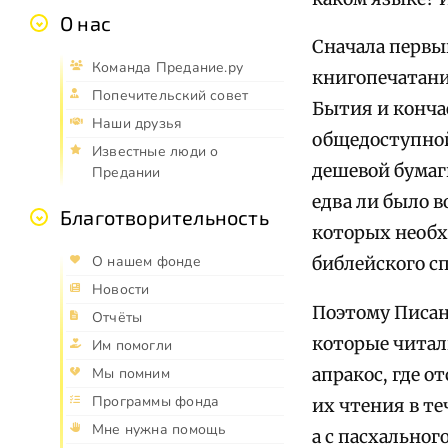
О нас
Сначала первы
Команда Предание.ру
книгопечатани
Попечительский совет
Бытия и конча
Наши друзья
общедоступной
Известные люди о
дешевой бумаг
Предании
едва ли было 
Благотворительность
которых необх
О нашем фонде
библейского сп
Новости
Поэтому Писан
Отчёты
которые читал
Им помогли
апракос, где 
Мы помним
Программы фонда
их чтения в те
Мне нужна помощь
а с пасхальног