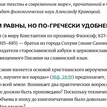
ние тексты в современном мире», прочитанной в 
идат филологических наук Александр Кравецкий.
И РАВНЫ, НО ПО-ГРЕЧЕСКИ УДОБНЕ
 (в миру Константин по прозвищу Философ; 827
815–885) — братья из города Солуни (ныне Салон
оздатели старославянской азбуки и церковнослав
вященного Писания на славянский язык.
ание является основой христианского вероучени
, научите все народы» (
Мф. 28:19
) предполагает,
 всей земле. Возникает два практических вопрос
е должно быть проповедано? Поскольку техничес
объема в эпоху до книгопечатания было довольно 
Или языках?