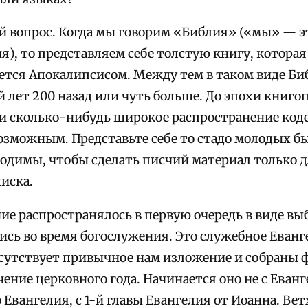
й вопрос. Когда мы говорим «Библия» («мы» — э
я), то представляем себе толстую книгу, котора
ется Апокалипсисом. Между тем в таком виде Би
 лет 200 назад или чуть больше. До эпохи книгоп
и сколько-нибудь широкое распространение коде
возможным. Представьте себе то стадо молодых 
одимы, чтобы сделать писчий материал только д
иска.
ие распространялось в первую очередь в виде вы
ись во время богослужения. Это служебное Еванг
отсутствует привычное нам изложение и собраны 
чение церковного года. Начинается оно не с Еван
о Евангелия, с 1-й главы Евангелия от Иоанна. Ве