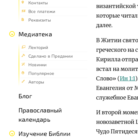
Контакты
византийской 
Все платежи
которые читали
Реквизиты
далее.
Медиатека
В Житии свято
Лекторий
греческого на 
Сделано в Предании
Кирилла отправ
Новинки
встал на молит
Популярное
Слово» (
Ин 1:1
Авторы
Евангелия от М
Блог
служебное Еван
Православный
И второй моме
календарь
новозаветной 
Чудо Пятидеся
Изучение Библии