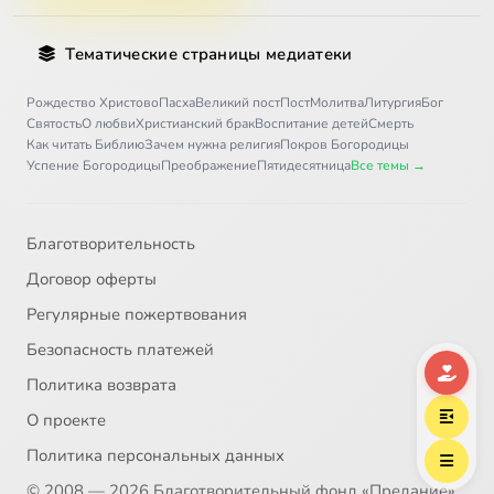
Тематические страницы медиатеки
Рождество Христово
Пасха
Великий пост
Пост
Молитва
Литургия
Бог
Святость
О любви
Христианский брак
Воспитание детей
Смерть
Как читать Библию
Зачем нужна религия
Покров Богородицы
Успение Богородицы
Преображение
Пятидесятница
Все темы →
Благотворительность
Договор оферты
Регулярные пожертвования
Безопасность платежей
Политика возврата
О проекте
Политика персональных данных
© 2008 — 2026 Благотворительный фонд «Предание»