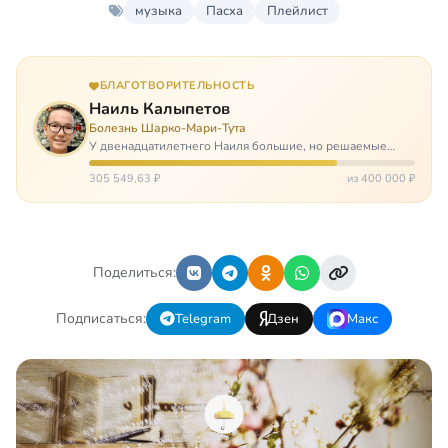
музыка
Пасха
Плейлист
БЛАГОТВОРИТЕЛЬНОСТЬ
Наиль Калыпетов
Болезнь Шарко-Мари-Тута
У двенадцатилетнего Наиля большие, но решаемые
проблемы. Он болен редкой болезнью, которая ставит
перед ним множество непростых задача, угрожая в
305 549,63 ₽
из 400 000 ₽
противном случае парализацией и да…
Поделиться:
Подписаться:
Telegram
Дзен
Макс