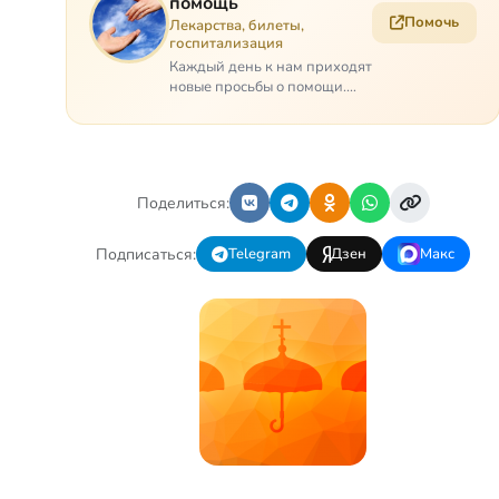
помощь
Помочь
Лекарства, билеты,
госпитализация
Каждый день к нам приходят
новые просьбы о помощи.
Часто оказывается, что
помощь нужна даже не
сегодня – она нужна была
вчера: в приеме лекарств
образовался недопустимый,
Поделиться:
опасный п…
Подписаться:
Telegram
Дзен
Макс