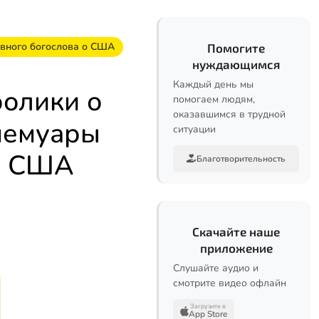
авного богослова о США
Помогите
нуждающимся
Каждый день мы
ролики о
помогаем людям,
оказавшимся в трудной
мемуары
ситуации
 о США
Благотворительность
Скачайте наше
приложение
Слушайте аудио и
смотрите видео офлайн
Загрузите в
App Store