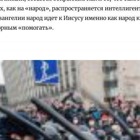
ых, как на «народ», распространяется интеллиге
вангелии народ идет к Иисусу именно как народ 
зорным «помогать».