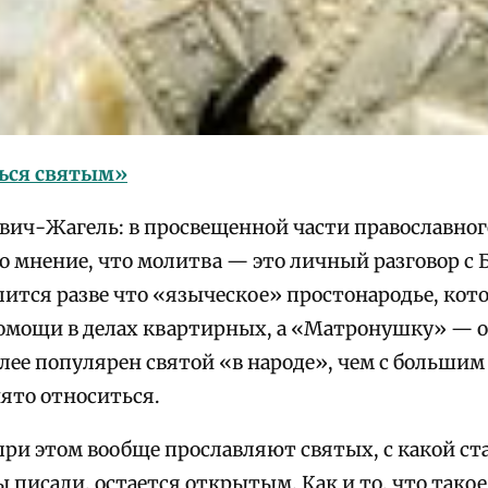
ься святым»
вич-Жагель: в просвещенной части православног
 мнение, что молитва — это личный разговор с Б
ится разве что «языческое» простонародье, кото
омощи в делах квартирных, а «Матронушку» — о
лее популярен святой «в народе», чем с большим
ято относиться.
 при этом вообще прославляют святых, с какой с
 писали, остается открытым. Как и то, что тако