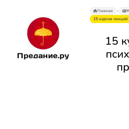
Главная
Ж
15 курсов лекций
15 к
пси
Предание.ру
пр