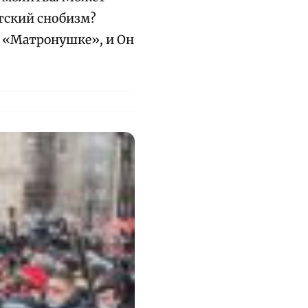
нтский снобизм?
к «Матронушке», и Он