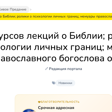
ивое Предание
 о Библии; ролики о психологии личных границ; мемуары правосл
урсов лекций о Библии; 
хологии личных границ; 
авославного богослова
Редакция портала
Новинки
БЛАГОТВОРИТЕЛЬНОСТЬ
Срочная адресная