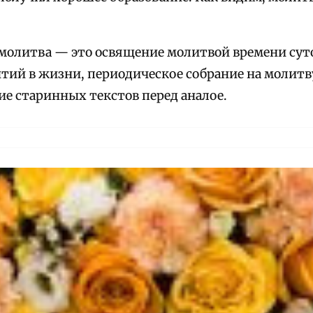
молитва — это освящение молитвой времени суто
ий в жизни, периодическое собрание на молитву 
е старинных текстов перед аналое.