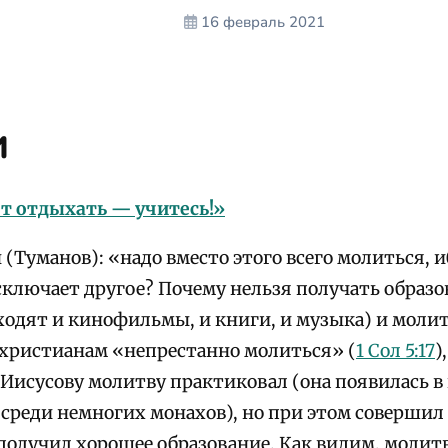
16 февраль 2021
и
ет отдыхать — учитесь!»
(Туманов): «надо вместо этого всего молиться, и
сключает другое? Почему нельзя получать образо
ходят и кинофильмы, и книги, и музыка) и молит
христианам «непрестанно молиться» (
1 Сол 5:17
)
Иисусову молитву практиковал (она появилась в
 среди немногих монахов), но при этом соверши
получил хорошее образование. Как видим, молитв