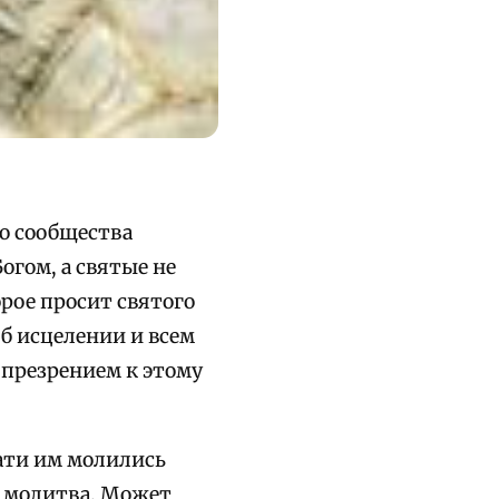
о сообщества
огом, а святые не
рое просит святого
б исцелении и всем
 презрением к этому
тати им молились
е молитва. Может