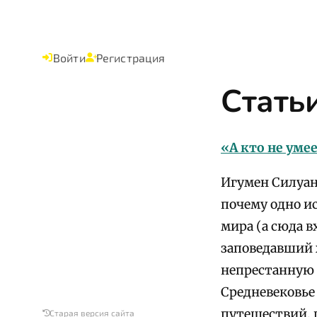
Войти
Регистрация
Стать
«А кто не уме
Игумен Силуан 
почему одно и
мира (а сюда в
заповедавший 
непрестанную 
Средневековье
путешествий, 
Старая версия сайта