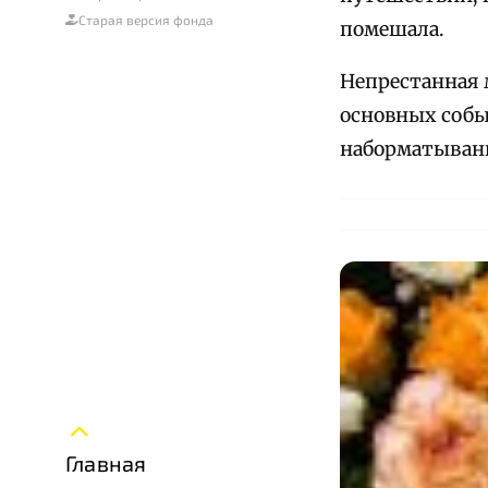
Старая версия фонда
помешала.
Непрестанная 
основных событ
наборматывани
Главная