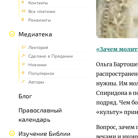
Контакты
Все платежи
Реквизиты
Медиатека
Лекторий
«Зачем молит
Сделано в Предании
Ольга Бартоше
Новинки
Популярное
распространено
Авторы
нужны. Им мол
Спиридона в п
Блог
подряд. Чем бо
Православный
«культу» прин
календарь
Вопрос, зачем
Изучение Библии
веками и иконы