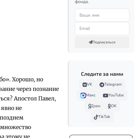
фонда.
Подписаться
Следите за нами
бо». Хорошо, но
VK
Telegram
вание через познание
Макс
YouTube
ься? Апостол Павел,
Дзен
OK
, явно не
TikTok
 позднем
л множество
а этому не