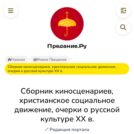
Предание.Ру
Главная
Живое Предание
Сборник киносценариев, христианское социальное движение,
очерки о русской культуре XX в.
Сборник киносценариев,
христианское социальное
движение, очерки о русской
культуре XX в.
Редакция портала