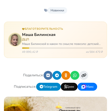
Новинки
БЛАГОТВОРИТЕЛЬНОСТЬ
Маша Билинская
ДЦП
Маше Билинской в каком-то смысле повезло: детский
церебральный паралич зацепил её не очень сильно. Но
всё-таки есть диагноз и есть немалые проблемы – Маша
49 890,42 ₽
из 584 470 ₽
неправильно ходит, и от т…
Поделиться:
Подписаться:
Telegram
Дзен
Макс