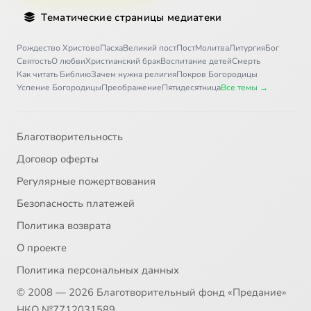
Тематические страницы медиатеки
Рождество Христово
Пасха
Великий пост
Пост
Молитва
Литургия
Бог
Святость
О любви
Христианский брак
Воспитание детей
Смерть
Как читать Библию
Зачем нужна религия
Покров Богородицы
Успение Богородицы
Преображение
Пятидесятница
Все темы →
Благотворительность
Договор оферты
Регулярные пожертвования
Безопасность платежей
Политика возврата
О проекте
Политика персональных данных
© 2008 — 2026 Благотворительный фонд «Предание»
НКО №7712031589