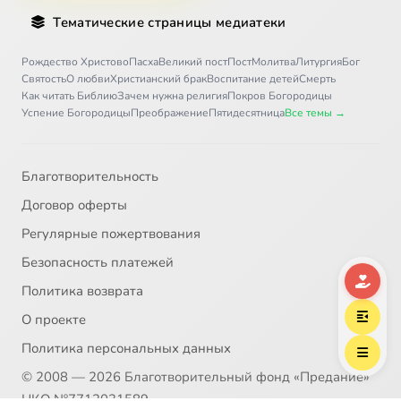
Тематические страницы медиатеки
Рождество Христово
Пасха
Великий пост
Пост
Молитва
Литургия
Бог
Святость
О любви
Христианский брак
Воспитание детей
Смерть
Как читать Библию
Зачем нужна религия
Покров Богородицы
Успение Богородицы
Преображение
Пятидесятница
Все темы →
Благотворительность
Договор оферты
Регулярные пожертвования
Безопасность платежей
Политика возврата
О проекте
Политика персональных данных
© 2008 — 2026 Благотворительный фонд «Предание»
НКО №7712031589