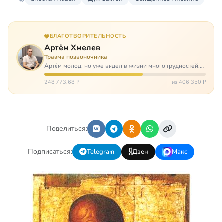
БЛАГОТВОРИТЕЛЬНОСТЬ
Артём Хмелев
Травма позвоночника
Артём молод, но уже видел в жизни много трудностей.
Он сирота, привык заботится о себе сам, но, когда
случилось несчастье, и он был парализован – остался на
248 773,68 ₽
из 406 350 ₽
попечении бабушки. И кр…
Поделиться:
Подписаться:
Telegram
Дзен
Макс