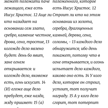
может положити паче
положенного, которое
лежащаго, еже есть
есть Иисус Христос.
12
Иисус Христос. 12 Аще ли
Строит ли кто на этом
кто назидает на
основании из золота,
основании сем злато,
серебра, драгоценных
сребро, камение честное,
камней, дерева, сена,
дрова, сено, тростие, 13
соломы, -
13 каждого дело
когождо дело явлено
обнаружится; ибо день
будет: день бо явит,
покажет, потому что в
зане огнем
огне открывается, и огонь
открывается: и
испытает дело каждого,
когождо дело, яковоже
каково оно есть.
14 У кого
есть, огнь искусит. 14
дело, которое он строил,
(И) егоже аще дело
устоит, тот получит
пребудет, еже назда,
награду.
15 А у кого дело
мзду приимет: 15 (а)
сгорит, тот потерпит