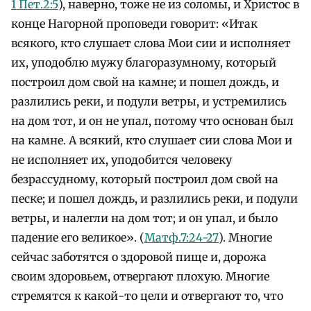
1 Пет.2:5
), наверно, тоже не из соломы, и Христос в
конце Нагорной проповеди говорит: «Итак
всякого, кто слушает слова Мои сии и исполняет
их, уподоблю мужу благоразумному, который
построил дом свой на камне; и пошел дождь, и
разлились реки, и подули ветры, и устремились
на дом тот, и он не упал, потому что основан был
на камне. А всякий, кто слушает сии слова Мои и
не исполняет их, уподобится человеку
безрассудному, который построил дом свой на
песке; и пошел дождь, и разлились реки, и подули
ветры, и налегли на дом тот; и он упал, и было
падение его великое». (
Матф.7:24-27
). Многие
сейчас заботятся о здоровой пище и, дорожа
своим здоровьем, отвергают плохую. Многие
стремятся к какой-то цели и отвергают то, что