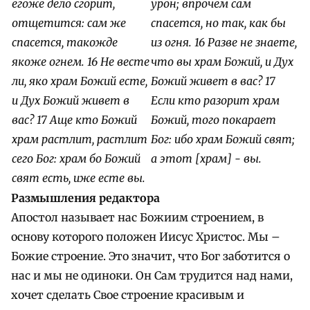
егоже дело сгорит,
урон; впрочем сам
отщетится: сам же
спасется, но так, как бы
спасется, такожде
из огня.
16 Разве не знаете,
якоже огнем. 16 Не весте
что вы храм Божий, и Дух
ли, яко храм Божий есте,
Божий живет в вас?
17
и Дух Божий живет в
Если кто разорит храм
вас? 17 Аще кто Божий
Божий, того покарает
храм растлит, растлит
Бог: ибо храм Божий свят;
сего Бог: храм бо Божий
а этот [храм] - вы.
свят есть, иже есте вы.
Размышления редактора
Апостол называет нас Божиим строением, в
основу которого положен Иисус Христос. Мы –
Божие строение. Это значит, что Бог заботится о
нас и мы не одиноки. Он Сам трудится над нами,
хочет сделать Свое строение красивым и