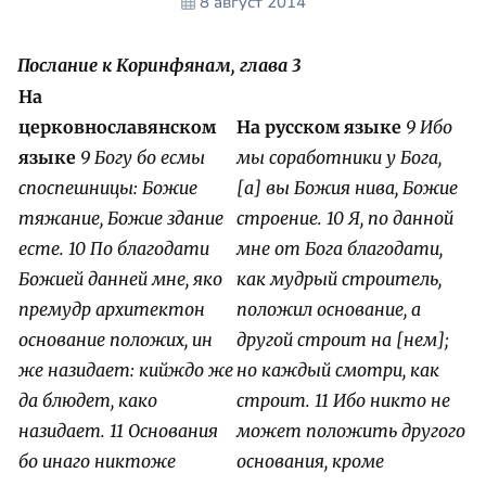
8 август 2014
Послание к Коринфянам
,
глава 3
На
церковнославянском
На русском языке
9 Ибо
языке
9 Богу бо есмы
мы соработники у Бога,
споспешницы: Божие
[а] вы Божия нива, Божие
тяжание, Божие здание
строение.
10 Я, по данной
есте. 10 По благодати
мне от Бога благодати,
Божией данней мне, яко
как мудрый строитель,
премудр архитектон
положил основание, а
основание положих, ин
другой строит на [нем];
же назидает: кийждо же
но каждый смотри, как
да блюдет, како
строит.
11 Ибо никто не
назидает. 11 Основания
может положить другого
бо инаго никтоже
основания, кроме