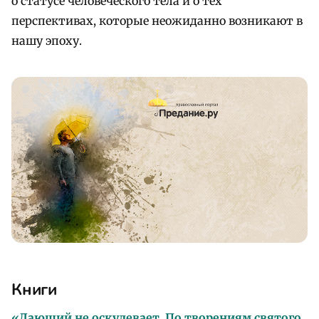
о статусе человеческого тела и о тех
перспективах, которые неожиданно возникают в
нашу эпоху.
Книги
«Дающий не оскудевает. По творениям cвятого