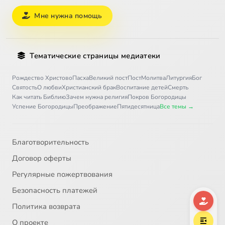
Мне нужна помощь
Тематические страницы медиатеки
Рождество Христово
Пасха
Великий пост
Пост
Молитва
Литургия
Бог
Святость
О любви
Христианский брак
Воспитание детей
Смерть
Как читать Библию
Зачем нужна религия
Покров Богородицы
Успение Богородицы
Преображение
Пятидесятница
Все темы →
Благотворительность
Договор оферты
Регулярные пожертвования
Безопасность платежей
Политика возврата
О проекте