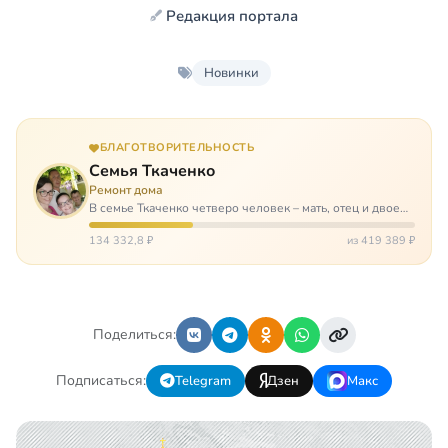
Редакция портала
Новинки
БЛАГОТВОРИТЕЛЬНОСТЬ
Семья Ткаченко
Ремонт дома
В семье Ткаченко четверо человек – мать, отец и двое
сыновей. И это семья – крепость. У них столько проблем
и бед, что хватило бы на много семей. Трое из четверых
134 332,8 ₽
из 419 389 ₽
– тяжело больны.…
Поделиться:
Подписаться:
Telegram
Дзен
Макс