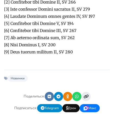
[2] Confitebor tibi Domine II, SV 266
[3] Iste confessor Domini sacratus II, SV 279
[4] Laudate Dominum omnes gentes IV, SV 197
[5] Confitebor tibi Domine V, SV 194
[6] Confitebor tibi Domine III, SV 267
[7] Ab aeterno ordinata sum, SV 262
[8] Nisi Dominus I, SV 200
[9] Deus tuorum militum II, SV 280
Новинки
Поделиться:
Подписаться:
Telegram
Дзен
Макс