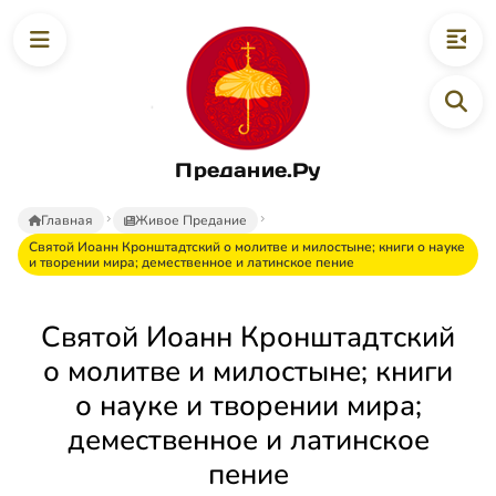
Предание.Ру
Главная
Живое Предание
Святой Иоанн Кронштадтский о молитве и милостыне; книги о науке
и творении мира; демественное и латинское пение
Святой Иоанн Кронштадтский
о молитве и милостыне; книги
о науке и творении мира;
демественное и латинское
пение