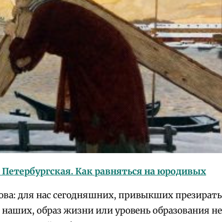
 Петербургская. Как равняться на юродивых
ва: для нас сегодняшних, привыкших презирать 
наших, образ жизни или уровень образования не т