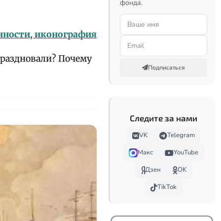
фонда.
енности, иконография
 праздновали? Почему
Подписаться
Следите за нами
VK
Telegram
Макс
YouTube
Дзен
OK
TikTok