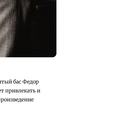
итый бас Федор
ет привлекать и
произведение