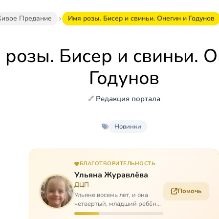
ивое Предание
Имя розы. Бисер и свиньи. Онегин и Годунов
 розы. Бисер и свиньи. О
Годунов
Редакция портала
Новинки
БЛАГОТВОРИТЕЛЬНОСТЬ
Ульяна Журавлёва
ДЦП
Помочь
Ульяне восемь лет, и она
четвертый, младший ребёнок
в многодетной семье. И с