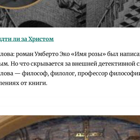
идти ли за Христом
ова: роман Умберто Эко «Имя розы» был написан 
ым. Но что скрывается за внешней детективной
ова — философ, филолог, профессор философии
лениях от книги.