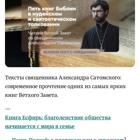
Тексты священника Александра Сатомского:
современное прочтение одних из самых ярких
книг Ветхого Завета.
—
Книга Есфирь: благоденствие общества
начинается с мира в семье