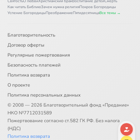
Святость
О любви
Христианский брак
Воспитание детей
Смерть
Как читать Библию
Зачем нужна религия
Покров Богородицы
Успение Богородицы
Преображение
Пятидесятница
Все темы →
Благотворительность
Договор оферты
Регулярные пожертвования
Безопасность платежей
Политика возврата
О проекте
Политика персональных данных
© 2008 — 2026 Благотворительный фонд «Предание»
НКО №7712031589
Пожертвование согласно ст.582 ГК РФ. Без налога
(НДС)
Политика возврата