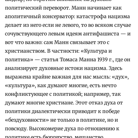
политический переворот. Манн начинает как
аполитичный консерватор: катастрофа нацизма
делает из него если не левого, то во всяком случае
сочувствующего левым идеям антифашиста — и
вот что важно: сам Манн связывает это с
христианством. В частности: «Культура и
политика» — статья Томаса Манна 1939 г., где он
анализирует духовные истоки нацизма. Здесь
выражена крайне важная для нас мысль: «дух»,
«культура», как думают многие, есть нечто
конфликтующее с политикой; например, так
думают многие христиане. Этот отказ духа от
политики диалектически приводит к победе
«бездуховности» не только в политике, но и
повсюду. Высокомерие духа по отношению к
политике есть бюргерство, мещанство,