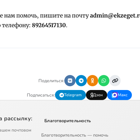
е нам помочь, пишите на почту
admin@ekzeget.r
о телефону:
89264517130
.
Поделиться:
Подписаться:
Telegram
Дзен
Макс
а рассылку:
Благотворительность
ашем почтовом
Благотворительность — помочь