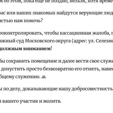
 об этом, пока еще не поздно, нельзя, хотя врем
вас или ваших знакомых найдутся верующие лю
астью нам помочь?
роконтролировать, чтобы кассационная жалоба, 
жный суд Московского округа (адрес: ул. Селезнев
должным вниманием
!
бы сохранить помещение и далее вести свое служ
 допустить просто безвозвратно его отнять, нан
бщему служению. 🙏
ы по делу, доказывающие нашу добросовестность
м вашего участия и молитв.