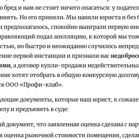
то бред и нам не стоит ничего опасаться: у подате
инять. Но его приняли. Мы наняли юриста и без 
к и предполагалось, спокойно выиграли первую и
равляющий подал апелляцию, к которой мы то
естью, но быстро и неожиданно случилось непред
ние первой инстанции и признали нас
недобро
ями
, а договор купли-продажи недействительны
ние хотят отобрать в общую конкурсную долгов
ся ООО «Профи-клаб».
едующие документы, которые наш юрист, к сожале
лу и предъявить в суде:
 документ, что заявленная оценка сделана с на
 оценка рыночной стоимости помещения, сдела