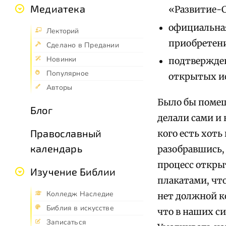
Медиатека
«Развитие-С
официальная
Лекторий
приобретен
Сделано в Предании
Новинки
подтвержден
Популярное
открытых и
Авторы
Было бы помещ
Блог
делали сами и 
Православный
кого есть хоть
календарь
разобравшись,
процесс откры
Изучение Библии
плакатами, что
Колледж Наследие
нет должной к
Библия в искусстве
что в наших си
Записаться