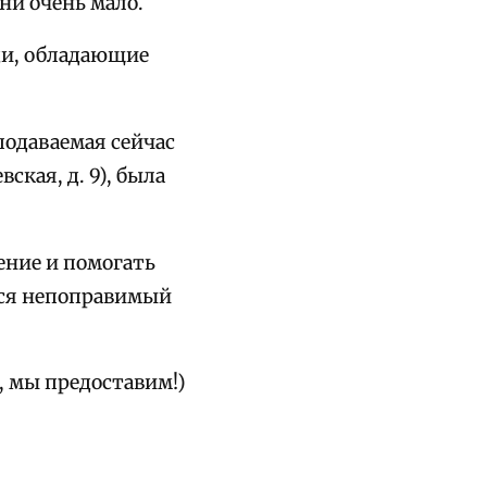
ени очень мало.
ди, обладающие
подаваемая сейчас
ская, д. 9), была
ение и помогать
еся непоправимый
, мы предоставим!)