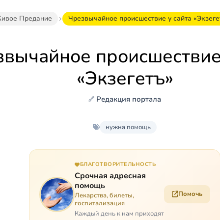
ивое Предание
Чрезвычайное происшествие у сайта «Экзеге
звычайное происшествие 
«Экзегетъ»
Редакция портала
нужна помощь
БЛАГОТВОРИТЕЛЬНОСТЬ
Срочная адресная
помощь
Помочь
Лекарства, билеты,
госпитализация
Каждый день к нам приходят