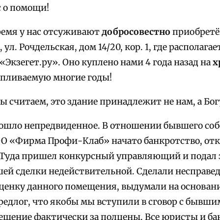
 о помощи!
ремя у нас отсуживают
добросовестно
приобретё
 ул. Рочдельская, дом 14/20, кор. 1, где располага
«Экзегет.ру». Оно куплено нами 4 года назад на
х
апливаемую многие годы!
ы считаем, это здание принадлежит не нам, а Бог
ошло непредвиденное. В отношении бывшего со
 «Фирма Профи-Клаб» начато банкротство, от
 Туда пришел конкурсный управляющий и подал 
ей сделки недействительной. Сделали несправе
енку данного помещения, выдумали на основани
едлог, что якобы мы вступили в сговор с бывши
щение фактически за полцены. Все юристы и ба