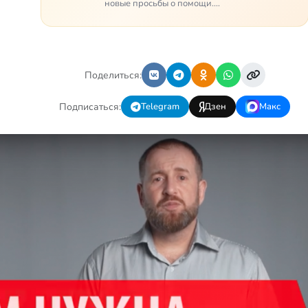
новые просьбы о помощи.
Часто оказывается, что
помощь нужна даже не
сегодня – она нужна была
вчера: в приеме лекарств
образовался недопустимый,
Поделиться:
опасный п…
Подписаться:
Telegram
Дзен
Макс