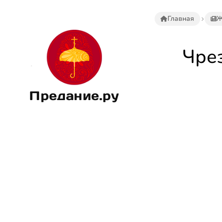
Главная
Ж
Чре
Предание.ру