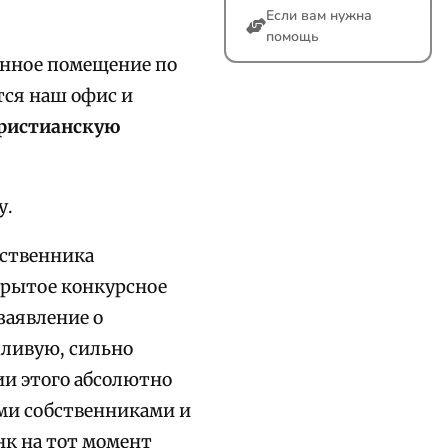
Если вам нужна
помощь
нное помещение по
ется наш офис и
ристианскую
у.
бственника
крытое конкурсное
заявление о
дливую, сильно
и этого абсолютно
ми собственниками и
нк на тот момент