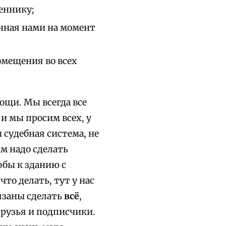
еннику;
нная нами на момент
мещения во всех
ощи. Мы всегда все
 и мы просим всех, у
ы судебная система, не
м надо сделать
обы к зданию с
то делать, тут у нас
бязаны сделать
всё
,
друзья и подписчики.