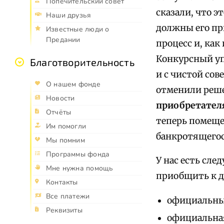
Попечительский совет
сказали, что э
Наши друзья
должны его пр
Известные люди о
Предании
процесс и, ка
Конкурсный уп
Благотворительность
и с чистой сов
О нашем фонде
отменили реше
Новости
приобретател
Отчёты
теперь помеще
Им помогли
банкротящего
Мы помним
Программы фонда
У нас есть сл
Мне нужна помощь
приобщить к де
Контакты
Все платежи
официальный
Реквизиты
официальная