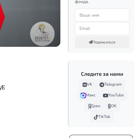
фонда.
Подписаться
Следите за нами
VK
Telegram
yE
Макс
YouTube
Дзен
OK
TikTok