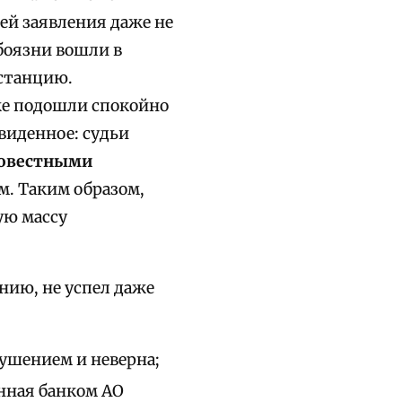
лей заявления даже не
боязни вошли в
нстанцию.
же подошли спокойно
виденное: судьи
совестными
м. Таким образом,
ую массу
нию, не успел даже
рушением и неверна;
нная банком АО