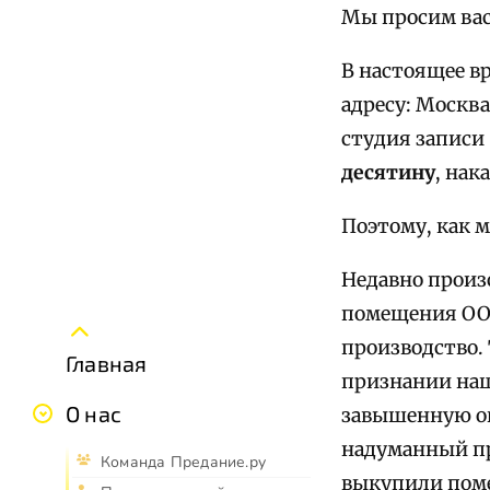
Мы просим вас
В настоящее в
адресу: Москва,
студия записи 
десятину
, нак
Поэтому, как м
Недавно произ
помещения ООО
производство.
Главная
признании наш
О нас
завышенную оц
надуманный пр
Команда Предание.ру
выкупили поме