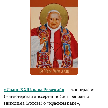
«Иоанн XXIII, папа Римский»
— монография
(магистерская диссертация) митрополита
Никодима (Ротова) о «красном папе»,