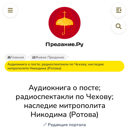
Предание.Ру
Главная
Живое Предание
Аудиокнига о посте; радиоспектакли по Чехову; наследие
митрополита Никодима (Ротова)
Аудиокнига о посте;
радиоспектакли по Чехову;
наследие митрополита
Никодима (Ротова)
Редакция портала