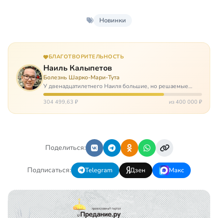
Новинки
БЛАГОТВОРИТЕЛЬНОСТЬ
Наиль Калыпетов
Болезнь Шарко-Мари-Тута
У двенадцатилетнего Наиля большие, но решаемые
проблемы. Он болен редкой болезнью, которая ставит
перед ним множество непростых задача, угрожая в
304 499,63 ₽
из 400 000 ₽
противном случае парализацией и да…
Поделиться:
Подписаться:
Telegram
Дзен
Макс