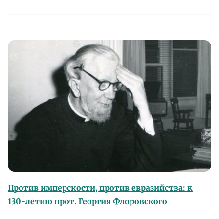
Против имперскости, против евразийства: к
130-летию прот. Георгия Флоровского